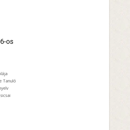
6-os
lája
ve Tanuló
nyelv
sicsai