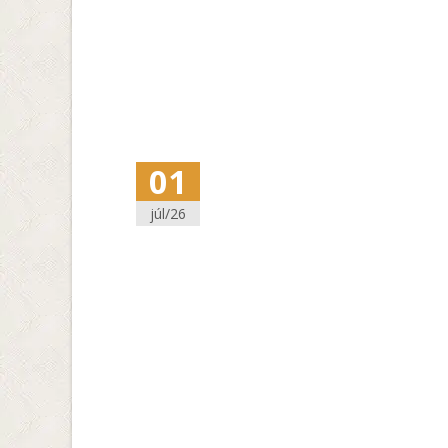
01
júl/26