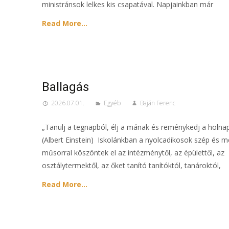
ministránsok lelkes kis csapatával. Napjainkban már
Read More…
Ballagás
2026.07.01.
Egyéb
Baján Ferenc
„Tanulj a tegnapból, élj a mának és reménykedj a holna
(Albert Einstein) Iskolánkban a nyolcadikosok szép és 
műsorral köszöntek el az intézménytől, az épülettől, az
osztálytermektől, az őket tanító tanítóktól, tanároktól,
Read More…