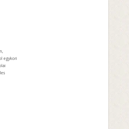
n,
l egykori
lai
les