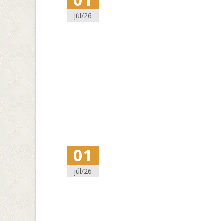
júl/26
01
júl/26