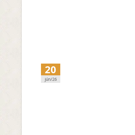
20
jún/26