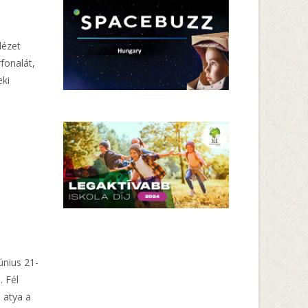
dézet
fonalát,
eki
únius 21-
. Fél
 atya a