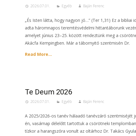
2026.07.01.
Egyéb
Baján Ferenc
„És Isten látta, hogy nagyon jó…” (Ter 1,31) Ez a bibliai i
adta háromnapos teremtésvédelmi hittantáborunk vezér
amelyet június 23–25. között rendeztünk meg a csörötn
Akácfa Kempingben. Már a tábornyitó szentmisén Dr.
Read More…
Te Deum 2026
2026.07.01.
Egyéb
Baján Ferenc
A 2025/2026-os tanév hálaadó tanévzáró szentmiséjét j
én, vasárnap délelőtt tartottuk a csörötneki templomban
tízkor a harangszóra vonult az oltárhoz Dr. Takács Gyula