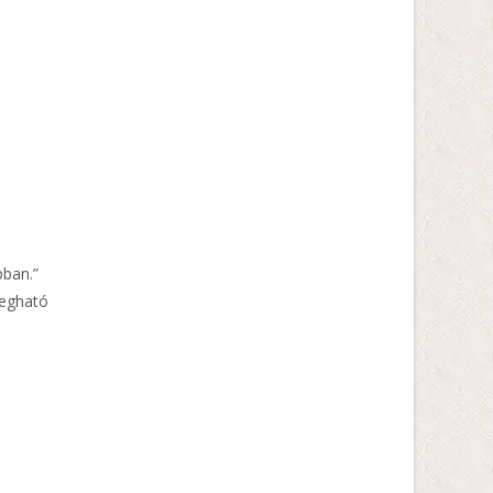
pban.”
megható