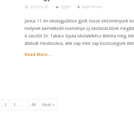
2026.06.20.
Egyéb
Baján Ferenc
Június 11-én iskolagyűlésre gyűlt össze intézményünk k
melynek kiemelkedő eseménye új iskolazászlónk megáldá
A zászlót Dr. Takács Gyula iskolalelkész áldotta meg, ké
áldását mindazokra, akik nap mint nap közösségünk élet
Read More…
2
3
…
48
Next »