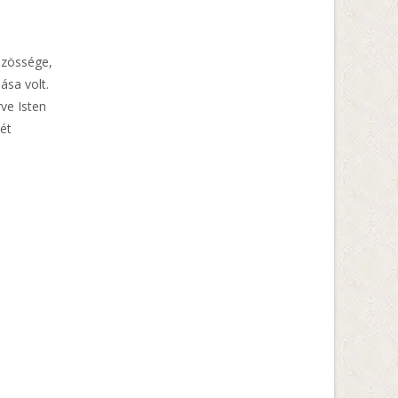
özössége,
sa volt.
rve Isten
ét