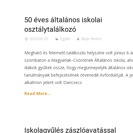
50 éves általános iskolai
osztálytalálkozó
2026.06.20.
Egyéb
Baján Ferenc
Megható és felemelő találkozás helyszíne volt június 6-á
szombaton a Magyarlak–Csörötnek Általános Iskola, aho
diákok gyűltek össze, hogy megünnepeljék általános isko
tanulmányaik befejezésének ötvenedik évfordulóját. A je
alkalmon jelent volt Dancsecs
Read More…
Iskolagyűlés zászlóavatással