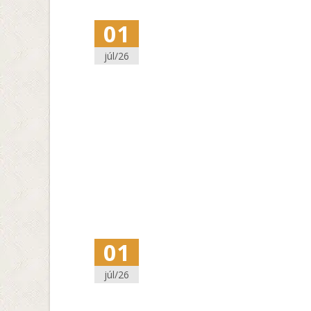
01
júl/26
01
júl/26