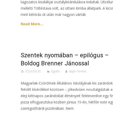
tagozatos kisdiákjai osztálykirándulásra indultak. Úticélu
melletti Töltéstava volt, az ottani Kimba állatpark. A kics
mint kétórás út után már nagyon várták
Read More…
Szentek nyomában – epilógus –
Boldog Brenner Jánossal
2026.06.20.
Egyéb
Baján Ferenc
Magyarlak-Csörötnek Általános Iskolájának kis zarándok
felnőtt kísérőikkel közösen – jókedvűen nosztalgiáztak a
eleji kétnapos zarándoklat élményeit felelevenítve egy f
pizza elfogyasztása közben június 15-én, hétfőn este eg
szentgotthárdi pizzériában. Nem