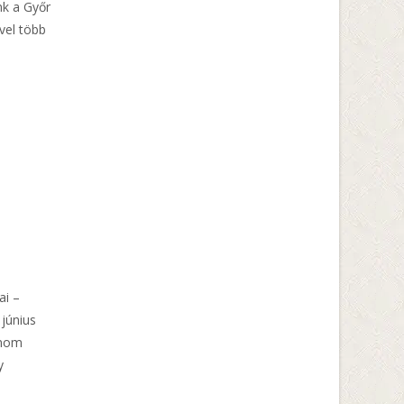
nk a Győr
ivel több
ai –
 június
inom
y