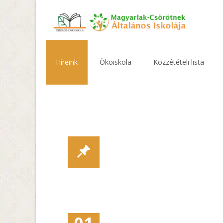
Skip
to
Híreink
Ökoiskola
Közzétételi lista
content
01