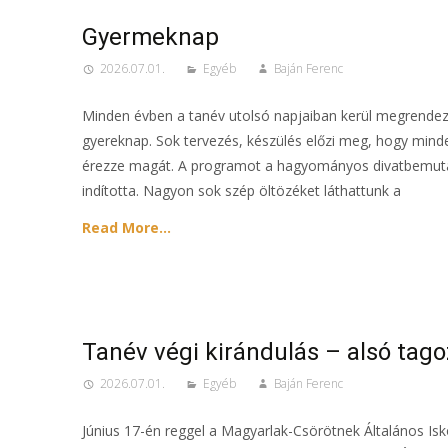
Gyermeknap
2026.07.01.
Egyéb
Baján Ferenc
Minden évben a tanév utolsó napjaiban kerül megrendez
gyereknap. Sok tervezés, készülés előzi meg, hogy minde
érezze magát. A programot a hagyományos divatbemut
indította. Nagyon sok szép öltözéket láthattunk a
Read More…
Tanév végi kirándulás – alsó tago
2026.07.01.
Egyéb
Baján Ferenc
Június 17-én reggel a Magyarlak-Csörötnek Általános Isk