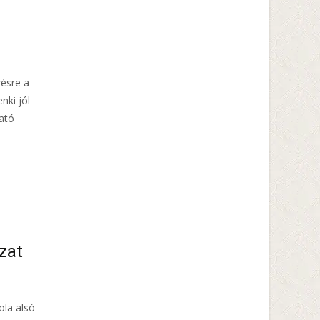
ésre a
nki jól
ató
zat
ola alsó