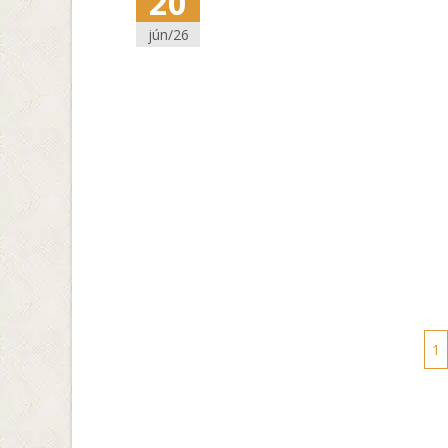
20
jún/26
Posts
1
navigation