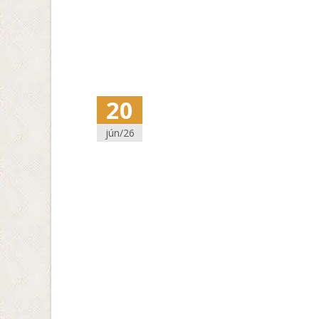
20
jún/26