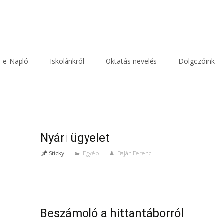
e-Napló
Iskolánkról
Oktatás-nevelés
Dolgozóink
Nyári ügyelet
Sticky
Egyéb
Baján Ferenc
Beszámoló a hittantáborról