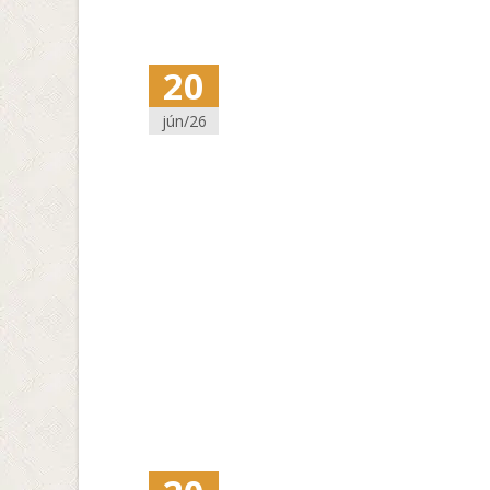
20
jún/26