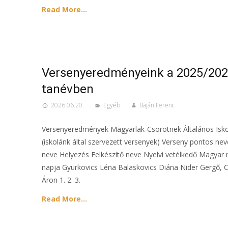
Read More…
Versenyeredményeink a 2025/202
tanévben
2026.06.20.
Egyéb
Baján Ferenc
Versenyeredmények Magyarlak-Csörötnek Általános Isko
(iskolánk által szervezett versenyek) Verseny pontos ne
neve Helyezés Felkészítő neve Nyelvi vetélkedő Magyar 
napja Gyurkovics Léna Balaskovics Diána Nider Gergő, C
Áron 1. 2. 3.
Read More…