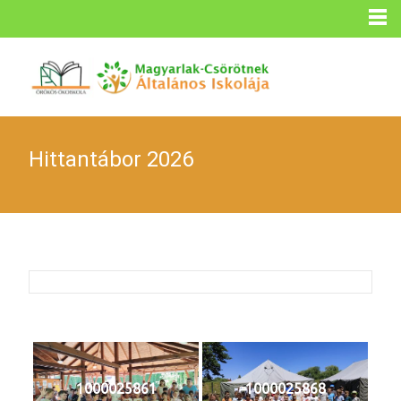
Hittantábor 2026
1000025861
1000025868