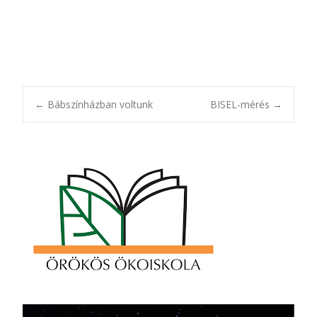
Post
←
Bábszínházban voltunk
BISEL-mérés
→
navigation