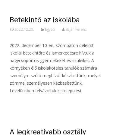
Betekintő az iskolába
2022.12.20.
Egyéb
Baján Ferenc
2022. december 10-én, szombaton délelőtt
iskolai betekintőre és ismerkedésre hívtuk a
nagycsoportos gyermekeket és szüleiket. A
környéken élő iskolaköteles tanulók számára
személyre szóló meghívót készítettünk, melyet
zömmel személyesen kézbesítettünk.
Levelünkben felvázoltuk kistelepülési
Read More…
A legkreatívabb osztály