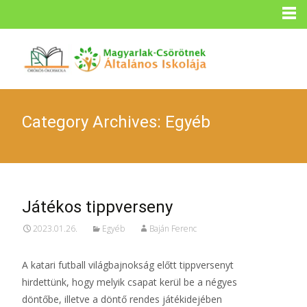
Category Archives: Egyéb
Játékos tippverseny
2023.01.26.
Egyéb
Baján Ferenc
A katari futball világbajnokság előtt tippversenyt
hirdettünk, hogy melyik csapat kerül be a négyes
döntőbe, illetve a döntő rendes játékidejében