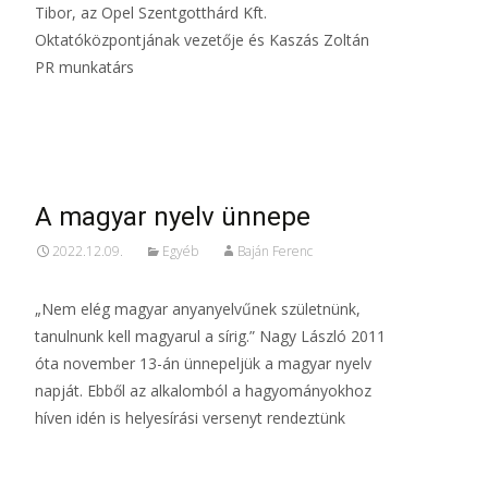
Tibor, az Opel Szentgotthárd Kft.
Oktatóközpontjának vezetője és Kaszás Zoltán
PR munkatárs
Read More…
A magyar nyelv ünnepe
2022.12.09.
Egyéb
Baján Ferenc
„Nem elég magyar anyanyelvűnek születnünk,
tanulnunk kell magyarul a sírig.” Nagy László 2011
óta november 13-án ünnepeljük a magyar nyelv
napját. Ebből az alkalomból a hagyományokhoz
híven idén is helyesírási versenyt rendeztünk
Read More…