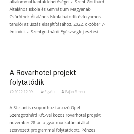
alkalommal kaptak lehetőséget a Szent Gotthárd
Általános Iskola és Gimnázium Magyarlak-
Csörötnek Általános Iskola hatodik évfolyamos
tanulói az úszás elsajátításához. 2022. október 7-
én indult a Szentgotthárdi Egészségfejlesztési
Read More…
A Rovarhotel projekt
folytatódik
2022.12.09.
Egyéb
Baján Ferenc
A Stellantis csoporthoz tartozó Opel
Szentgotthárd Kft.-vel közös rovarhotel projekt
november 28-án a gyár munkatársai által
szervezett programmal folytatódott. Pénzes