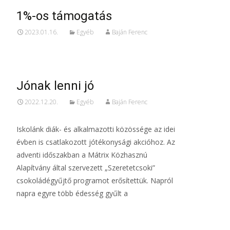
1%-os támogatás
2023.01.16.
Egyéb
Baján Ferenc
Jónak lenni jó
2022.12.20.
Egyéb
Baján Ferenc
Iskolánk diák- és alkalmazotti közössége az idei
évben is csatlakozott jótékonysági akcióhoz. Az
adventi időszakban a Mátrix Közhasznú
Alapítvány által szervezett „Szeretetcsoki”
csokoládégyűjtő programot erősítettük. Napról
napra egyre több édesség gyűlt a
Read More…