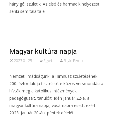
hány gól születik. Az első és harmadik helyezést
senki sem találta el.
Read More…
Magyar kultúra napja
2023.01.25.
Egyéb
Baján Ferenc
Nemzeti imádságunk, a Himnusz születésének
200. évfordulója tiszteletére közös versmondásra
hívták meg a katolikus intézmények
pedagógusait, tanulóit. Idén január 22-e, a
magyar kultúra napja, vasárnapra esett, ezért
2023. január 20-án, péntek délelőtt
Read More…