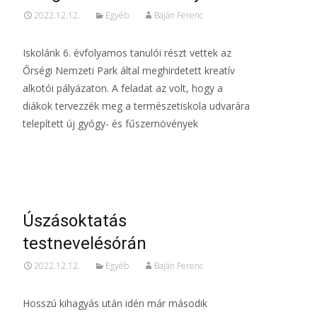
2022.12.12.
Egyéb
Baján Ferenc
Iskolánk 6. évfolyamos tanulói részt vettek az
Őrségi Nemzeti Park által meghirdetett kreatív
alkotói pályázaton. A feladat az volt, hogy a
diákok tervezzék meg a természetiskola udvarára
telepített új gyógy- és fűszernövények
Read More…
Úszásoktatás
testnevelésórán
2022.12.12.
Egyéb
Baján Ferenc
Hosszú kihagyás után idén már második