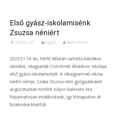
Első gyász-iskolamisénk
Zsuzsa néniért
2023.01.20.
Egyéb
Baján Ferenc
2023.01.16-án, hétfő délután tartotta katolikus
iskolánk, Magyarlak-Csörötnek Általános Iskolája
első gyász-iskolamiséjét. A rábagyarmati iskola
tanító nénije, Szalai Zsuzsa néni gyógyulásáért
augusztusban történt súlyos balesete óta
folyamatosan imádkoztunk, így hónapokon át
bizakodva kísértük
Read More…