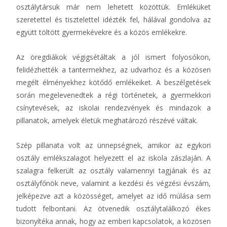
osztálytársuk már nem lehetett közöttük. Emléküket
szeretettel és tisztelettel idézték fel, hálával gondolva az
együtt töltött gyermekévekre és a közös emlékekre.
Az öregdiákok végigsétáltak a jól ismert folyosókon,
felidézhették a tantermekhez, az udvarhoz és a közösen
megélt élményekhez kötődő emlékeiket. A beszélgetések
során megelevenedtek a régi történetek, a gyermekkori
csínytevések, az iskolai rendezvények és mindazok a
pillanatok, amelyek életük meghatározó részévé váltak.
Szép pillanata volt az ünnepségnek, amikor az egykori
osztály emlékszalagot helyezett el az iskola zászlaján. A
szalagra felkerült az osztály valamennyi tagjának és az
osztályfőnök neve, valamint a kezdési és végzési évszám,
jelképezve azt a közösséget, amelyet az idő múlása sem
tudott felbontani. Az ötvenedik osztálytalálkozó ékes
bizonyítéka annak, hogy az emberi kapcsolatok, a közösen