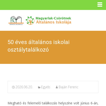
50 éves általános iskolai
osztálytalálkozó
2026.06.20.
Egyéb
Baján Ferenc
Megható és felemelő találkozás helyszíne volt június 6-án,