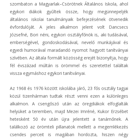
szombaton a Magyarlak–Csörötnek Általános Iskola, ahol
egykori diákok gyűltek össze, hogy megünnepeljék
általános iskolai tanulmányaik befejezésének ötvenedik
évfordulóját. A jeles alkalmon jelent volt Dancsecs
Józsefné, Bori néni, egykori osztályfőnök is, aki tudásával,
emberségével, gondoskodásával, nevelő munkájával és
egyedi humorával maradandó nyomot hagyott tanítványai
szívében. Az általa formált közösség erejét bizonyítja, hogy
fél évszázad múltán is örömmel és szeretettel találtak
vissza egymáshoz egykori tanítványai.
Az 1968 és 1976 között iskolába járó, 23 fős osztály tagjai
közül tizenhárman tudtak részt venni ezen a különleges
alkalmon. A csengőszó után az öregdiákok elfoglalták
helyüket a teremben, majd Mezei Imréné, Kukor Erzsébet
hetesként 50 év után újra jelentett a tanárnőnek. A
találkozó az örömteli pillanatok mellett a megemlékezés
csendes perceit is magában hordozta, hiszen négy