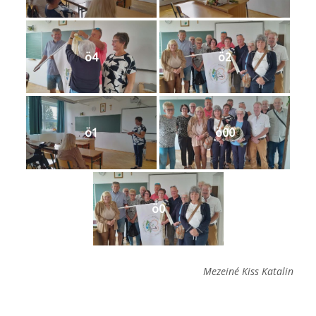
ö4
ö2
ö1
ö00
ö0
Mezeiné Kiss Katalin