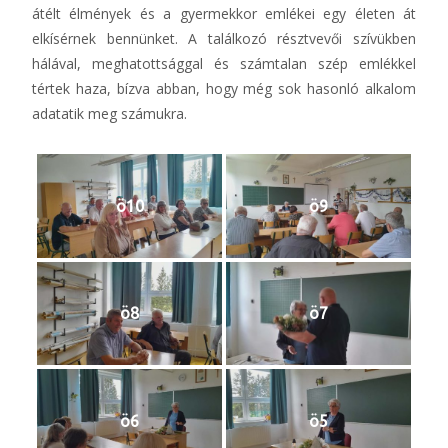
átélt élmények és a gyermekkor emlékei egy életen át
elkísérnek bennünket. A találkozó résztvevői szívükben
hálával, meghatottsággal és számtalan szép emlékkel
tértek haza, bízva abban, hogy még sok hasonló alkalom
adatatik meg számukra.
ö10
ö9
ö8
ö7
ö6
ö5