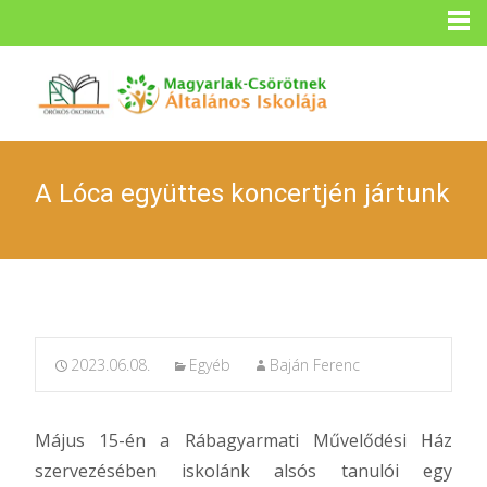
A Lóca együttes koncertjén jártunk
2023.06.08.
Egyéb
Baján Ferenc
Május 15-én a Rábagyarmati Művelődési Ház
szervezésében iskolánk alsós tanulói egy