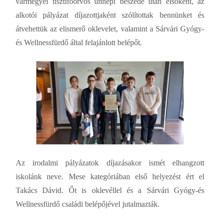
vármegyei tisztifőorvos ünnepi beszéde után elsőként, az
alkotói pályázat díjazottjaként szólítottak bennünket és
átvehettük az elismerő oklevelet, valamint a Sárvári Gyógy-
és Wellnessfürdő által felajánlott belépőt.
Az irodalmi pályázatok díjazásakor ismét elhangzott
iskolánk neve. Mese kategóriában első helyezést ért el
Takács Dávid. Őt is oklevéllel és a Sárvári Gyógy-és
Wellnessfürdő családi belépőjével jutalmazták.