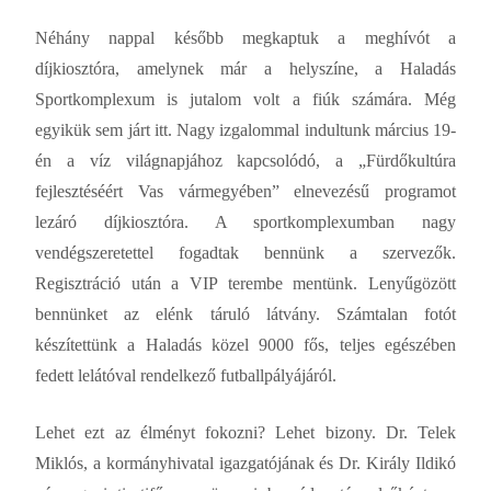
Néhány nappal később megkaptuk a meghívót a
díjkiosztóra, amelynek már a helyszíne, a Haladás
Sportkomplexum is jutalom volt a fiúk számára. Még
egyikük sem járt itt. Nagy izgalommal indultunk március 19-
én a víz világnapjához kapcsolódó, a „Fürdőkultúra
fejlesztéséért Vas vármegyében” elnevezésű programot
lezáró díjkiosztóra. A sportkomplexumban nagy
vendégszeretettel fogadtak bennünk a szervezők.
Regisztráció után a VIP terembe mentünk. Lenyűgözött
bennünket az elénk táruló látvány. Számtalan fotót
készítettünk a Haladás közel 9000 fős, teljes egészében
fedett lelátóval rendelkező futballpályájáról.
Lehet ezt az élményt fokozni? Lehet bizony. Dr. Telek
Miklós, a kormányhivatal igazgatójának és Dr. Király Ildikó