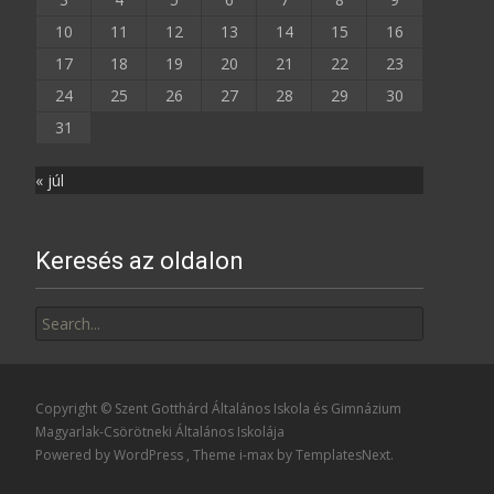
10
11
12
13
14
15
16
17
18
19
20
21
22
23
24
25
26
27
28
29
30
31
« júl
Keresés az oldalon
Search
for:
Copyright © Szent Gotthárd Általános Iskola és Gimnázium
Magyarlak-Csörötneki Általános Iskolája
Powered by WordPress
, Theme
i-max
by TemplatesNext.