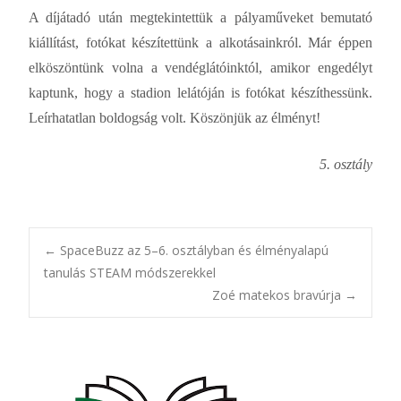
A díjátadó után megtekintettük a pályaműveket bemutató
kiállítást, fotókat készítettünk a alkotásainkról. Már éppen
elköszöntünk volna a vendéglátóinktól, amikor engedélyt
kaptunk, hogy a stadion lelátóján is fotókat készíthessünk.
Leírhatatlan boldogság volt. Köszönjük az élményt!
5. osztály
Post
←
SpaceBuzz az 5–6. osztályban és élményalapú
tanulás STEAM módszerekkel
Zoé matekos bravúrja
→
navigation