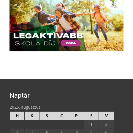
Naptár
2026. augusztus
H
K
S
C
P
S
V
1
2
3
4
5
6
7
8
9