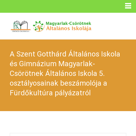
A Szent Gotthárd Általános Iskola
és Gimnázium Magyarlak-
Csörötnek Általános Iskola 5.
osztályosainak beszámolója a
Fürdőkultúra pályázatról