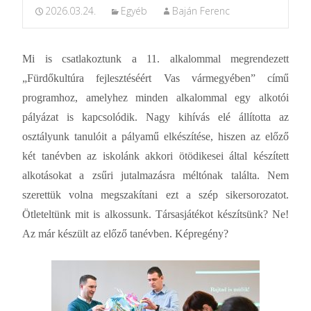
2026.03.24.
Egyéb
Baján Ferenc
Mi is csatlakoztunk a 11. alkalommal megrendezett
„Fürdőkultúra fejlesztéséért Vas vármegyében” című
programhoz, amelyhez minden alkalommal egy alkotói
pályázat is kapcsolódik. Nagy kihívás elé állította az
osztályunk tanulóit a pályamű elkészítése, hiszen az előző
két tanévben az iskolánk akkori ötödikesei által készített
alkotásokat a zsűri jutalmazásra méltónak találta. Nem
szerettük volna megszakítani ezt a szép sikersorozatot.
Ötleteltünk mit is alkossunk. Társasjátékot készítsünk? Ne!
Az már készült az előző tanévben. Képregény?