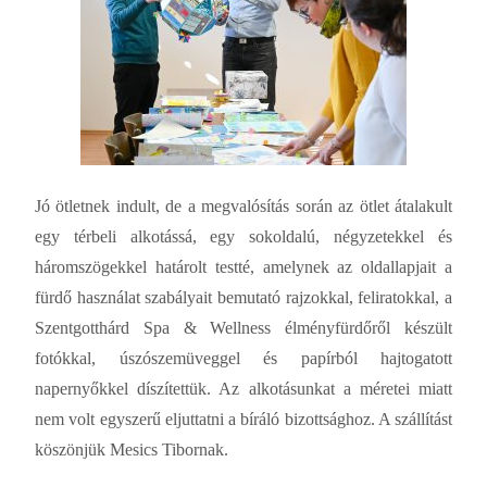
Jó ötletnek indult, de a megvalósítás során az ötlet átalakult
egy térbeli alkotássá, egy sokoldalú, négyzetekkel és
háromszögekkel határolt testté, amelynek az oldallapjait a
fürdő használat szabályait bemutató rajzokkal, feliratokkal, a
Szentgotthárd Spa & Wellness élményfürdőről készült
fotókkal, úszószemüveggel és papírból hajtogatott
napernyőkkel díszítettük. Az alkotásunkat a méretei miatt
nem volt egyszerű eljuttatni a bíráló bizottsághoz. A szállítást
köszönjük Mesics Tibornak.