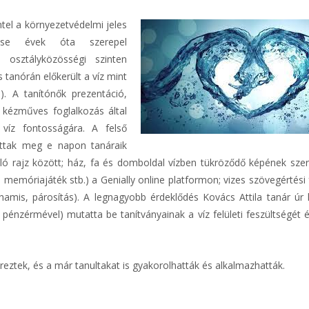
tel a környezetvédelmi jeles
ése évek óta szerepel
osztályközösségi szinten
tanórán előkerült a víz mint
). A tanítónők prezentáció,
és kézműves foglalkozás által
 víz fontosságára. A felső
ottak meg e napon tanáraik
ló rajz között; ház, fa és domboldal vízben tükröződő képének szer
s, memóriajáték stb.) a Genially online platformon; vizes szövegértési
amis, párosítás). A legnagyobb érdeklődés Kovács Attila tanár úr kí
 pénzérmével) mutatta be tanítványainak a víz felületi feszültségét 
reztek, és a már tanultakat is gyakorolhatták és alkalmazhatták.