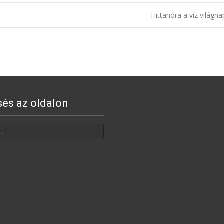
Hittanóra a víz világn
sés az oldalon