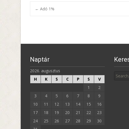
Post
←
Adó 1%
navigation
Naptár
Kere
Search
2026. augusztus
for:
H
K
S
C
P
S
V
1
2
3
4
5
6
7
8
9
10
11
12
13
14
15
16
17
18
19
20
21
22
23
24
25
26
27
28
29
30