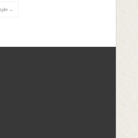
apján
→