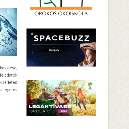
kesztése;
 feladatok
sérleteit
és légüres