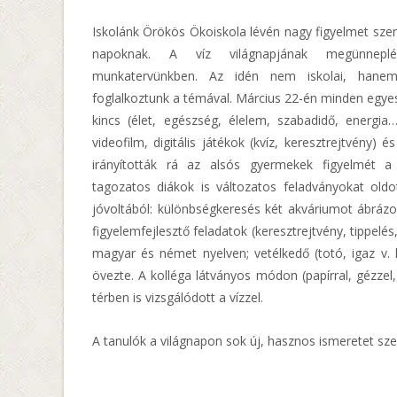
Iskolánk Örökös Ökoiskola lévén nagy figyelmet szen
napoknak. A víz világnapjának megünnepl
munkatervünkben. Az idén nem iskolai, hanem 
foglalkoztunk a témával. Március 22-én minden egyes 
kincs (élet, egészség, élelem, szabadidő, energia…
videofilm, digitális játékok (kvíz, keresztrejtvény) 
irányították rá az alsós gyermekek figyelmét a
tagozatos diákok is változatos feladványokat old
jóvoltából: különbségkeresés két akváriumot ábrázo
figyelemfejlesztő feladatok (keresztrejtvény, tippelé
magyar és német nyelven; vetélkedő (totó, igaz v. h
övezte. A kolléga látványos módon (papírral, gézzel,
térben is vizsgálódott a vízzel.
A tanulók a világnapon sok új, hasznos ismeretet sze