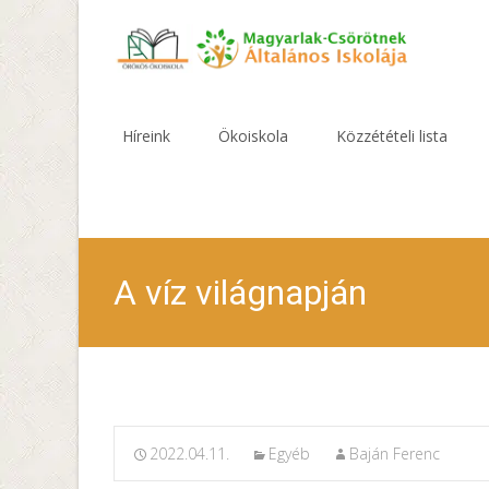
Skip
to
Híreink
Ökoiskola
Közzétételi lista
content
A víz világnapján
2022.04.11.
Egyéb
Baján Ferenc