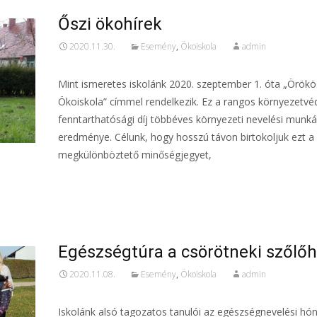
Őszi ökohírek
2020.11.30.
Esemény
,
Ökoiskola
admin
Mint ismeretes iskolánk 2020. szeptember 1. óta „Örökö
Ökoiskola” címmel rendelkezik. Ez a rangos környezetvé
fenntarthatósági díj többéves környezeti nevelési munk
eredménye. Célunk, hogy hosszú távon birtokoljuk ezt a
megkülönböztető minőségjegyet,
Read More…
Egészségtúra a csörötneki szőlő
2020.11.08.
Esemény
,
Ökoiskola
admin
Iskolánk alsó tagozatos tanulói az egészségnevelési hó