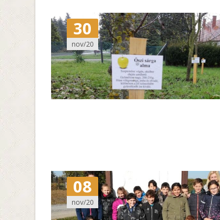
30
nov/20
08
nov/20