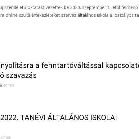
 új szemléletű oktatást vezettek be 2020. szeptember 1-jétől felmenő
online szülői értekezleteket szervez általános iskola 8. osztályos t
nyolításra a fenntartóváltással kapcsolat
tó szavazás
admin
2022. TANÉVI ÁLTALÁNOS ISKOLAI
admin