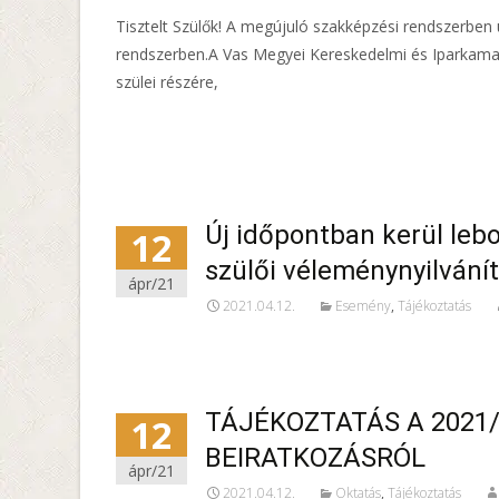
Tisztelt Szülők! A megújuló szakképzési rendszerben
rendszerben.A Vas Megyei Kereskedelmi és Iparkamara 
szülei részére,
Read More…
Új időpontban kerül lebo
12
szülői véleménynyilvání
ápr/21
2021.04.12.
Esemény
,
Tájékoztatás
TÁJÉKOZTATÁS A 2021/
12
BEIRATKOZÁSRÓL
ápr/21
2021.04.12.
Oktatás
,
Tájékoztatás