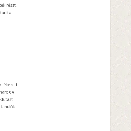
ek részt.
 tanító
mlékezett
arc 64.
kfutást
 tanulók