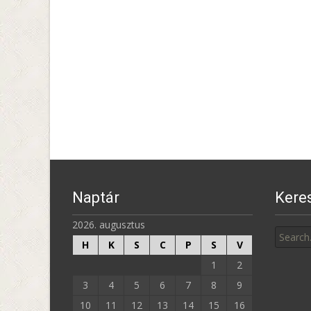
Posts
navigation
Naptár
Kere
Search
2026. augusztus
for:
H
K
S
C
P
S
V
1
2
3
4
5
6
7
8
9
10
11
12
13
14
15
16