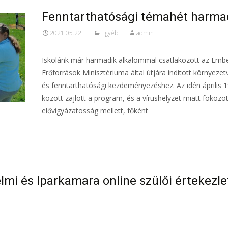
Fenntarthatósági témahét harma
2021.05.22.
Egyéb
admin
Iskolánk már harmadik alkalommal csatlakozott az Embe
Erőforrások Minisztériuma által útjára indított környeze
és fenntarthatósági kezdeményezéshez. Az idén április 1
között zajlott a program, és a vírushelyzet miatt fokozot
elővigyázatosság mellett, főként
Read More…
mi és Iparkamara online szülői értekezle