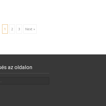
1
2
3
Next »
sés az oldalon