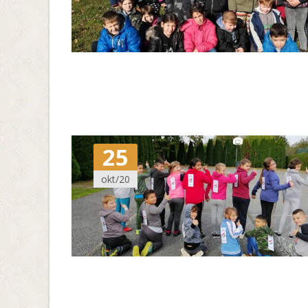
25
okt/20