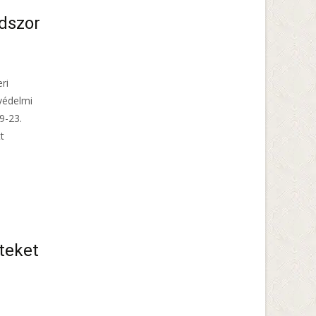
dszor
ri
tvédelmi
9-23.
t
teket