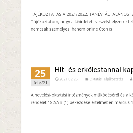
TÁJÉKOZTATÁS A 2021/2022. TANÉVI ÁLTALÁNOS 
Tájékoztatom, hogy a kihirdetett veszélyhelyzetre tek
nemcsak személyes, hanem online úton is
Read More…
Hit- és erkölcstannal ka
25
2021.02.25.
Oktatás
,
Tájékoztatás
febr/21
A nevelési-oktatási intézmények működéséről és a kö
rendelet 182/A § (1) bekezdése értelmében március 1. 
Read More…