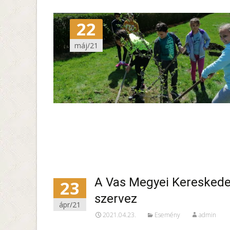
22
máj/21
A Vas Megyei Kereskedel
23
szervez
ápr/21
2021.04.23.
Esemény
admin