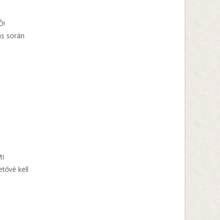
Ő!
ás során
MI
tővé kell