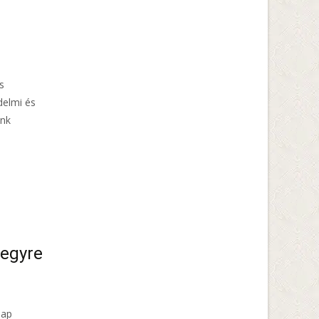
s
delmi és
ánk
hegyre
nap