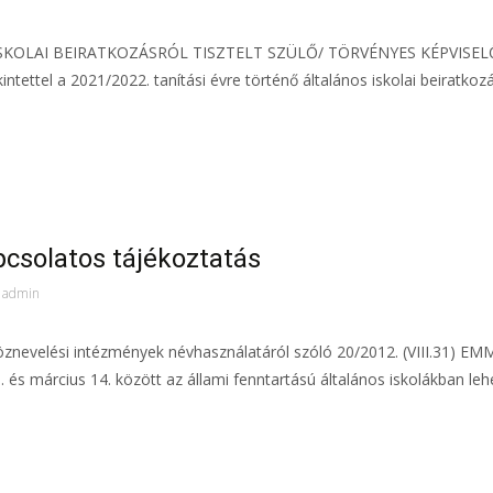
ISKOLAI BEIRATKOZÁSRÓL TISZTELT SZÜLŐ/ TÖRVÉNYES KÉPVISEL
intettel a 2021/2022. tanítási évre történő általános iskolai beiratkoz
pcsolatos tájékoztatás
admin
znevelési intézmények névhasználatáról szóló 20/2012. (VIII.31) EM
és március 14. között az állami fenntartású általános iskolákban lehe