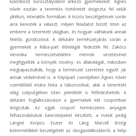
különböző korosztályokból érkező gyermekeket. Ágnes
nővér ezután a teremtés történetét dolgozta fel velük
játékos, interaktív formában. A közös beszélgetések során
arra keresték a választ, milyen feladatot bízott Isten az
emberre a teremtett világban, és hogyan válhatunk annak
felelős gondozóivá. A délutáni természetjárás során a
gyermekek a Rába-part élővilágát fedezték fel. Zakócs
Veronika természetvédelmi mérnök vezetésével
megfigyelték a környék növény- és állatvilágát, miközben
megtapasztalták, hogy a természet szeretete együtt jár
annak védelmével is. A folyópart csendjében Ágnes nővér
szemlélődő imára hívta a táborozókat, akik a teremtett
világ szépségében Isten jelenlétét is felfedezhették. A
délutáni foglalkozásokon a gyermekek két csoportban
dolgoztak. Az egyik csoport természetes anyagok
felhasználásával kavicsképeket készített, a másik pedig
Lángné Korpics Eszter és Láng Marcell őrségi
kistermelőkkel beszélgetett az ökogazdálkodásról, a helyi