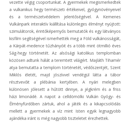
vezette végig csoportunkat. A gyermekek megismerkedtek
a vulkanikus hegy természeti értékeivel, gyógynövényeivel
és a természetvédelem jelentőségével. A Kemenes
Vulkánpark interaktív kiállítása különleges élményt nyújtott:
szimulátorok, érintőképernyős bemutatók és egy látványos
kisfilm segítségével ismerhették meg a Föld vulkánosságát,
a Kárpát-medence tűzhányóit és a több mint ötmillió éves
Ság-hegy történetét. Az alsósági katolikus templomban
közösen adtunk hálát a teremtett világért. Majláth Tihamér
atya bemutatta a templom történetét, védőszentjét, Szent
Miklós életét, majd jószívvel vendégül látta a tábor
résztvevőit a plébánia kertjében. A nyári melegben
különösen jólesett a hűtött dinnye, a jégkrém és a friss
házi limonádé. A napot a celldömölki Vulkán Gyógy- és
Élményfürdőben zártuk, ahol a játék és a kikapcsolódás
mellett a gyermekek a víz mint Isten egyik legnagyobb
ajándéka iránt is még nagyobb tiszteletet érezhettek.