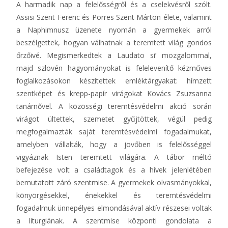
A harmadik nap a felelősségről és a cselekvésről szólt.
Assisi Szent Ferenc és Porres Szent Márton élete, valamint
a Naphimnusz üzenete nyomán a gyermekek arról
beszélgettek, hogyan válhatnak a teremtett világ gondos
őrzőivé. Megismerkedtek a Laudato si’ mozgalommal,
majd szlovén hagyományokat is felelevenítő kézműves
foglalkozásokon készítettek emléktárgyakat: hímzett
szentképet és krepp-papír virágokat Kovács Zsuzsanna
tanárnővel. A közösségi teremtésvédelmi akció során
virágot ültettek, szemetet gyűjtöttek, végül pedig
megfogalmazták saját teremtésvédelmi fogadalmukat,
amelyben vállalták, hogy a jövőben is felelősséggel
vigyáznak Isten teremtett világára. A tábor méltó
befejezése volt a családtagok és a hívek jelenlétében
bemutatott záró szentmise. A gyermekek olvasmányokkal,
könyörgésekkel, énekekkel és teremtésvédelmi
fogadalmuk ünnepélyes elmondásával aktív részesei voltak
a liturgiának. A szentmise központi gondolata a