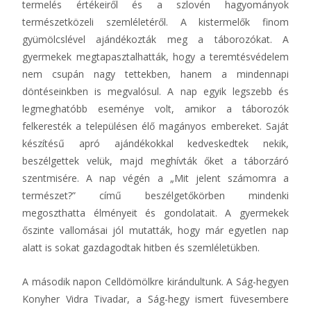
termelés értékeiről és a szlovén hagyományok
természetközeli szemléletéről. A kistermelők finom
gyümölcslével ajándékozták meg a táborozókat. A
gyermekek megtapasztalhatták, hogy a teremtésvédelem
nem csupán nagy tettekben, hanem a mindennapi
döntéseinkben is megvalósul. A nap egyik legszebb és
legmeghatóbb eseménye volt, amikor a táborozók
felkeresték a településen élő magányos embereket. Saját
készítésű apró ajándékokkal kedveskedtek nekik,
beszélgettek velük, majd meghívták őket a táborzáró
szentmisére. A nap végén a „Mit jelent számomra a
természet?” című beszélgetőkörben mindenki
megoszthatta élményeit és gondolatait. A gyermekek
őszinte vallomásai jól mutatták, hogy már egyetlen nap
alatt is sokat gazdagodtak hitben és szemléletükben.
A második napon Celldömölkre kirándultunk. A Ság-hegyen
Konyher Vidra Tivadar, a Ság-hegy ismert füvesembere