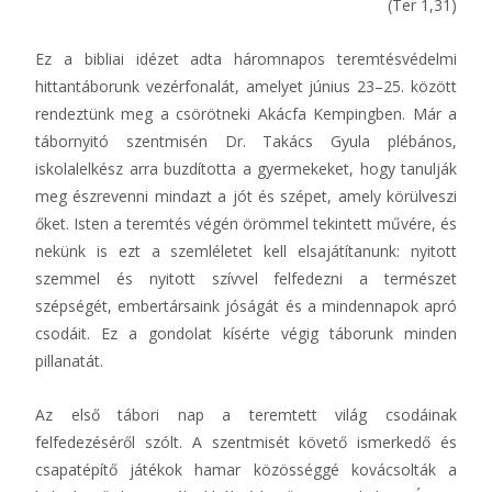
(Ter 1,31)
Ez a bibliai idézet adta háromnapos teremtésvédelmi
hittantáborunk vezérfonalát, amelyet június 23–25. között
rendeztünk meg a csörötneki Akácfa Kempingben. Már a
tábornyitó szentmisén Dr. Takács Gyula plébános,
iskolalelkész arra buzdította a gyermekeket, hogy tanulják
meg észrevenni mindazt a jót és szépet, amely körülveszi
őket. Isten a teremtés végén örömmel tekintett művére, és
nekünk is ezt a szemléletet kell elsajátítanunk: nyitott
szemmel és nyitott szívvel felfedezni a természet
szépségét, embertársaink jóságát és a mindennapok apró
csodáit. Ez a gondolat kísérte végig táborunk minden
pillanatát.
Az első tábori nap a teremtett világ csodáinak
felfedezéséről szólt. A szentmisét követő ismerkedő és
csapatépítő játékok hamar közösséggé kovácsolták a