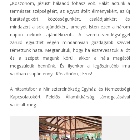
„Köszönöm, Jézus!” hálaadó fohász volt. Hálát adtunk a
természet szépségéért, az együtt átélt élményekért, az új
barátságokért, közösségünkért, családjainkért és
mindazért a sok ajándékért, amelyet Isten ezen a három
napon nekünk ajándékozott. A szeretetvendégséggel
záruló együttlét végén mindannyian gazdagabb szívvel
térhettünk haza. Megtanultuk, hogy ha észrevesszük a jót
és a szépet magunk körül, akkor a hála magától
megszületik bennünk. És ilyenkor a legőszintébb ima
valóban csupán ennyi: Köszönöm, Jézus!
A hittantábor a Miniszterelnökség Egyházi és Nemzetiségi
Kapcsolatokért Felelős Államtitkárság támogatásával
valósult meg.