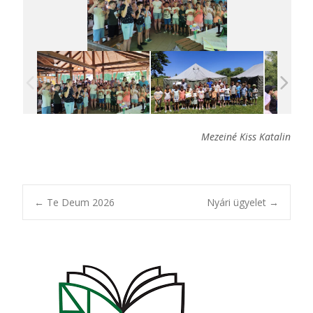
Mezeiné Kiss Katalin
Post
←
Te Deum 2026
Nyári ügyelet
→
navigation