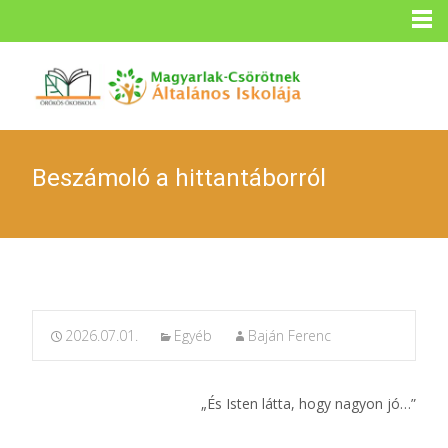
Beszámoló a hittantáborról
2026.07.01.
Egyéb
Baján Ferenc
„És Isten látta, hogy nagyon jó…”