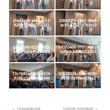
cfed7ad6-abbf-4c13-
206433f9-7802-48e9-
82f2-9c4887350321
ac93-22327d7b3cc3
a71cfb00-0220-4bf2-
1d5f24d6-3721-4862-
a90a-5d5e41aa0d02
b0f6-b3db802c2055
73c1b95a-fdd1-425b-
68b70076-35fb-400b-
9186-c5e9094cb446
b930-2e30eef596c2
←
Terepgyakorlat
Szentek nyomában
→