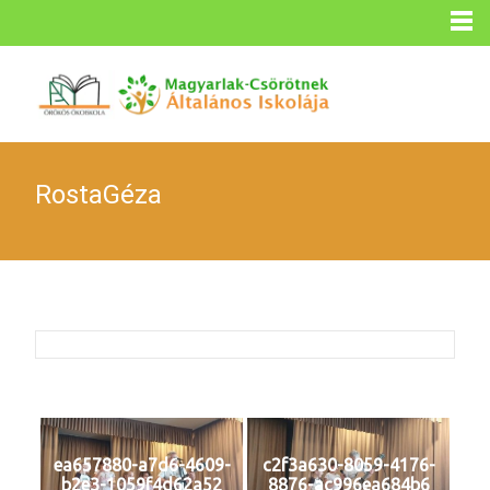
RostaGéza
ea657880-a7d6-4609-
c2f3a630-8059-4176-
b2e3-1059f4d62a52
8876-ac996ea684b6