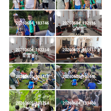
20260604_183746
20260604_192116
20260604_192234
20260605_085933
20260605_103435
20260605_103446
20260605_153754
20260604_193403