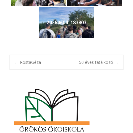
20260604_183803
Post
←
RostaGéza
50 éves tatálkozó
→
navigation