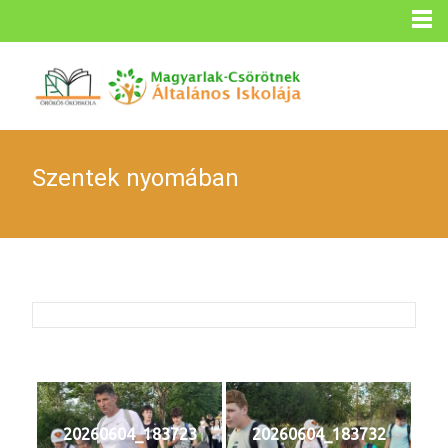
Szentek nyomában
20260604_183723
20260604_183732