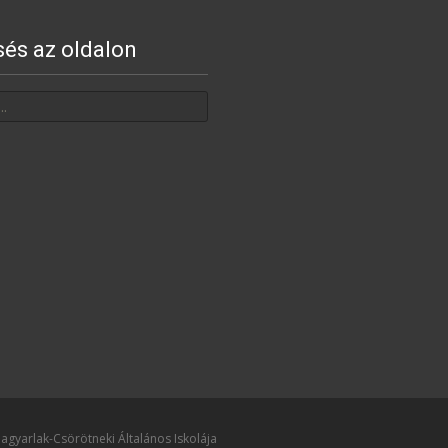
sés az oldalon
agyarlak-Csörötneki Általános Iskolája