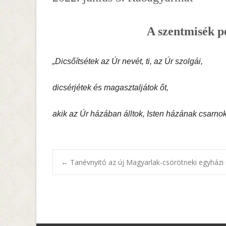
A szentmisék p
„Dicsőítsétek az Úr nevét, ti, az Úr szolgái,
dicsérjétek és magasztaljátok őt,
akik az Úr házában álltok, Isten házának csarnok
Post
←
Tanévnyitó az új Magyarlak-csörötneki egyházi 
navigation