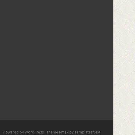
Powered by WordPress
, Theme
i-max
by TemplatesNext.