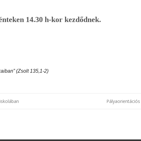
énteken 14.30 h-kor kezdődnek.
aiban” (Zsolt 135,1-2)
iskolában
Pályaorientáció