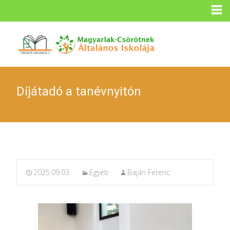
Díjátadó a tanévnyitón
2025.09.03.
Egyéb
Baján Ferenc