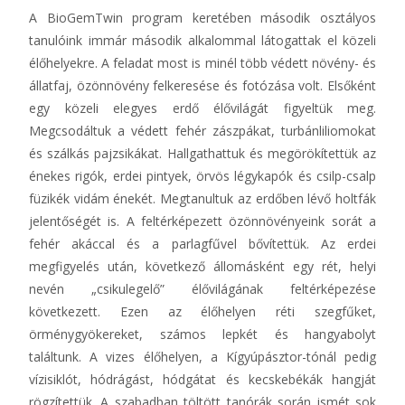
A BioGemTwin program keretében második osztályos
tanulóink immár második alkalommal látogattak el közeli
élőhelyekre. A feladat most is minél több védett növény- és
állatfaj, özönnövény felkeresése és fotózása volt. Elsőként
egy közeli elegyes erdő élővilágát figyeltük meg.
Megcsodáltuk a védett fehér zászpákat, turbánliliomokat
és szálkás pajzsikákat. Hallgathattuk és megörökítettük az
énekes rigók, erdei pintyek, örvös légykapók és csilp-csalp
füzikék vidám énekét. Megtanultuk az erdőben lévő holtfák
jelentőségét is. A feltérképezett özönnövényeink sorát a
fehér akáccal és a parlagfűvel bővítettük. Az erdei
megfigyelés után, következő állomásként egy rét, helyi
nevén „csikulegelő” élővilágának feltérképezése
következett. Ezen az élőhelyen réti szegfűket,
örménygyökereket, számos lepkét és hangyabolyt
találtunk. A vizes élőhelyen, a Kígyúpásztor-tónál pedig
vízisiklót, hódrágást, hódgátat és kecskebékák hangját
rögzítettük. A szabadban töltött tanórák során ismét sok