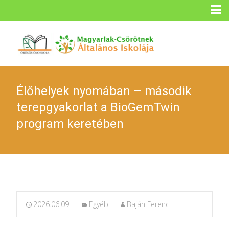
Élőhelyek nyomában – második
terepgyakorlat a BioGemTwin
program keretében
2026.06.09.
Egyéb
Baján Ferenc