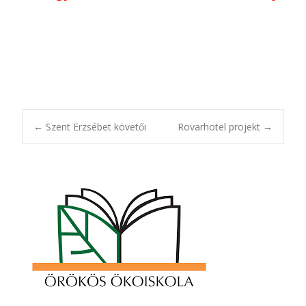
Post
←
Szent Erzsébet követői
Rovarhotel projekt
→
navigation