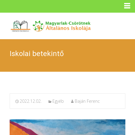
Iskolai betekintő
2022.12.02.
Egyéb
Baján Ferenc