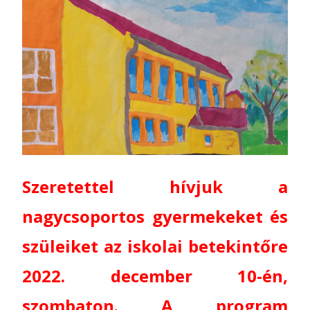
Szeretettel hívjuk a
nagycsoportos gyermekeket és
szüleiket az iskolai betekintőre
2022. december 10-én,
szombaton. A program