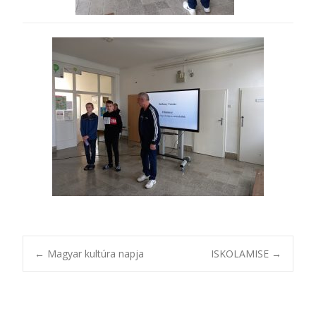
Post
←
Magyar kultúra napja
ISKOLAMISE
→
navigation