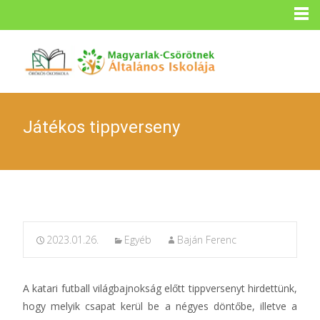
Játékos tippverseny
2023.01.26.
Egyéb
Baján Ferenc
A katari futball világbajnokság előtt tippversenyt hirdettünk,
hogy melyik csapat kerül be a négyes döntőbe, illetve a