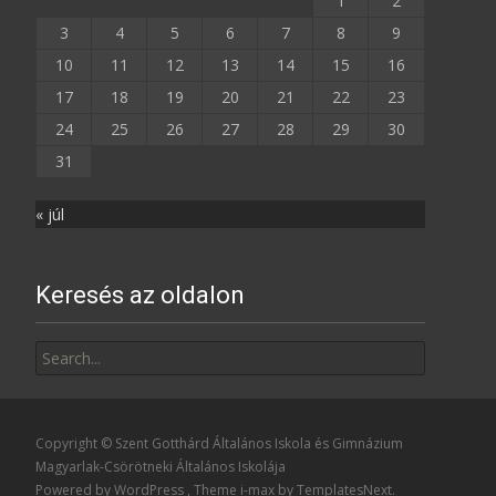
1
2
3
4
5
6
7
8
9
10
11
12
13
14
15
16
17
18
19
20
21
22
23
24
25
26
27
28
29
30
31
« júl
Keresés az oldalon
Search
for:
Copyright © Szent Gotthárd Általános Iskola és Gimnázium
Magyarlak-Csörötneki Általános Iskolája
Powered by WordPress
, Theme
i-max
by TemplatesNext.