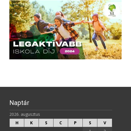
Naptár
2026. augusztus
H
K
S
C
P
S
V