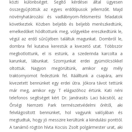
közti különbséget. Segítő kérdései által ügyesen
összegyűjtöttük az egyes erdőtípusok jellemzőit. Majd
növényhatározási és vadlábnyom-felismerési feladatok
következtek. Közben beljebb és beljebb merészkedtünk,
emelkedőket hódítottunk meg, völgyekbe ereszkedtünk le,
végül az erdő sűrűjében találtuk magunkat. Dombról le,
dombra fel kutatva kerestük a kivezető utat. Többször
megbotlottunk, el is estünk, a szederinda karcolta a
karunkat, lábunkat. Szomjunkat erdei gyümölcsökkel
oltottuk. Nagyon megörültünk, amikor egy mély
traktornyomot fedeztünk fel. Ráálltunk a csapára, ami
kivezetett bennünket egy erdei útra. Jókora távot tettünk
már meg, amikor egy T elágazóhoz értünk. Kati néni
telefonos segítséget kért Dr. Jandrasits Laci bácsitól, az
Őrségi Nemzeti Park természetvédelmi őrétől, aki
felvilágosított bennünket, hol vagyunk valójában és
megtudtuk, hogy jó messzire kerültünk a kiindulási ponttól.
A tanárnő rögtön hívta Kocsis Zsolt polgármester urat, aki