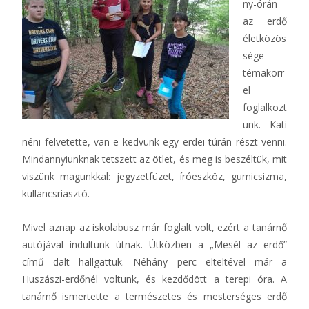
ny-órán
az erdő
életközös
sége
témakörr
el
foglalkozt
unk. Kati
néni felvetette, van-e kedvünk egy erdei túrán részt venni.
Mindannyiunknak tetszett az ötlet, és meg is beszéltük, mit
viszünk magunkkal: jegyzetfüzet, íróeszköz, gumicsizma,
kullancsriasztó.
Mivel aznap az iskolabusz már foglalt volt, ezért a tanárnő
autójával indultunk útnak. Útközben a „Mesél az erdő”
című dalt hallgattuk. Néhány perc elteltével már a
Huszászi-erdőnél voltunk, és kezdődött a terepi óra. A
tanárnő ismertette a természetes és mesterséges erdő