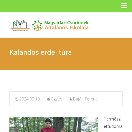
Kalandos erdei túra
2024.09.10.
Egyéb
Baján Ferenc
Termész
ettudomá