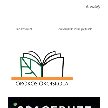
6. osztály
Post
←
Köszönet!
Zarándokúton jártunk
→
navigation