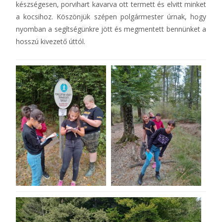
készségesen, porvihart kavarva ott termett és elvitt minket
a kocsihoz. Köszönjük szépen polgármester úrnak, hogy
nyomban a segítségünkre jött és megmentett bennünket a
hosszú kivezető úttól.