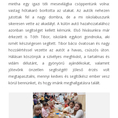
mintha egy igazi téli mesevilágba csöppentünk volna:
vastag hótakaró borította az utakat. Az autók nehezen
jutottak fel a nagy dombra, de a mi iskolabuszunk
sikeresen vette az akadályt. A külön autó hazahozatalához
azonban segítséget kellett kérnünk. Első hívásunkra már
érkezett is Tóth Tibor, iskolánk egykori gondnoka, aki
ismét készségesen segített. Tibor bácsi óvatosan és nagy
hozzáértéssel vezette az autót a havas, csúszós úton.
Hálásan köszönjük a szívélyes meghívást, a tartalmas és
vidám délutánt, a gyönyörű ajándékokat, valamint
jótevőnk önzetlen segítségét! Jóleső érzés volt
megtapasztalni, mennyi kedves és segítőkész ember vesz
körül bennünket, és hogy imánk meghallgatásra talált.