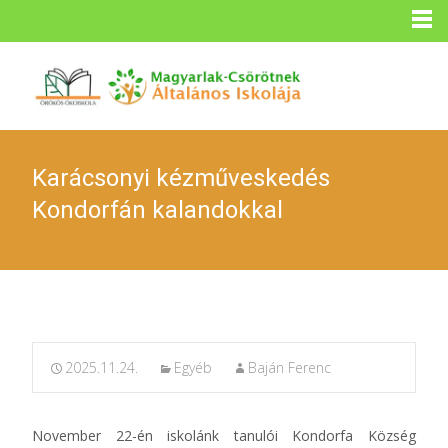
Karácsonyi kézműveskedés
Kondorfán kalandokkal
2025.11.24.
Egyéb
Baján Ferenc
November 22-én iskolánk tanulói Kondorfa Község