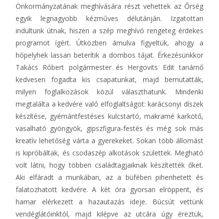
Önkormányzatának meghívására részt vehettek az Őrség
egyik legnagyobb kézműves délutánján. Izgatottan
indultunk útnak, hiszen a szép meghívó rengeteg érdekes
programot ígért. Útközben ámulva figyeltük, ahogy a
hópelyhek lassan beterítik a dombos tájat. Érkezésünkkor
Takács Róbert polgármester és Hergovits Edit tanárnő
kedvesen fogadta kis csapatunkat, majd bemutatták,
milyen foglalkozások közül választhatunk. Mindenki
megtalálta a kedvére való elfoglaltságot: karácsonyi díszek
készítése, gyémántfestéses kulcstartó, makramé karkötő,
vasalható gyöngyök, gipszfigura-festés és még sok más
kreatív lehetőség várta a gyerekeket. Sokan több állomást
is kipróbáltak, és csodaszép alkotások születtek. Megható
volt látni, hogy többen családtagjaiknak készítették őket.
Aki elfáradt a munkában, az a büfében pihenhetett és
falatozhatott kedvére. A két óra gyorsan elröppent, és
hamar elérkezett a hazautazás ideje. Búcsút vettünk
vendéglátóinktól, majd kilépve az utcára úgy éreztük,