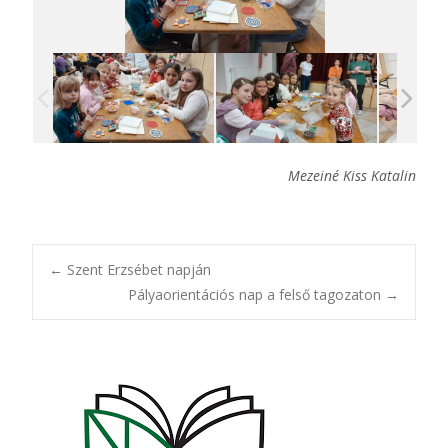
Mezeiné Kiss Katalin
Post
←
Szent Erzsébet napján
Pályaorientációs nap a felső tagozaton
→
navigation