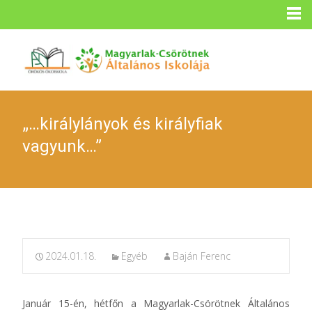
„…királylányok és királyfiak
vagyunk…”
2024.01.18.
Egyéb
Baján Ferenc
Január 15-én, hétfőn a Magyarlak-Csörötnek Általános