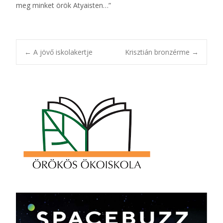
meg minket örök Atyaisten…”
Post
←
A jövő iskolakertje
Krisztián bronzérme
→
navigation