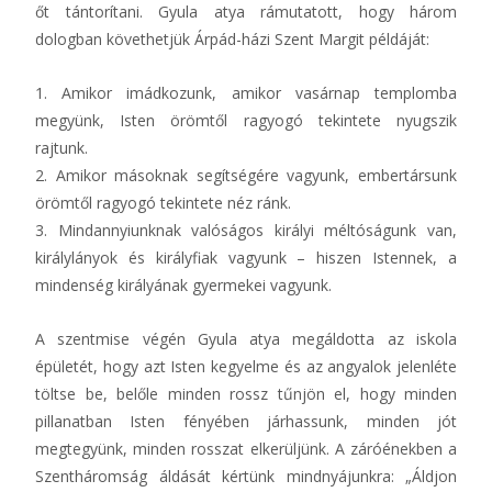
őt tántorítani. Gyula atya rámutatott, hogy három
dologban követhetjük Árpád-házi Szent Margit példáját:
1. Amikor imádkozunk, amikor vasárnap templomba
megyünk, Isten örömtől ragyogó tekintete nyugszik
rajtunk.
2. Amikor másoknak segítségére vagyunk, embertársunk
örömtől ragyogó tekintete néz ránk.
3. Mindannyiunknak valóságos királyi méltóságunk van,
királylányok és királyfiak vagyunk – hiszen Istennek, a
mindenség királyának gyermekei vagyunk.
A szentmise végén Gyula atya megáldotta az iskola
épületét, hogy azt Isten kegyelme és az angyalok jelenléte
töltse be, belőle minden rossz tűnjön el, hogy minden
pillanatban Isten fényében járhassunk, minden jót
megtegyünk, minden rosszat elkerüljünk. A záróénekben a
Szentháromság áldását kértünk mindnyájunkra: „Áldjon