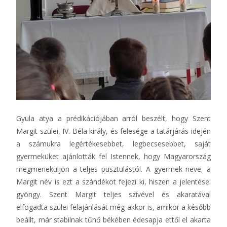
Gyula atya a prédikációjában arról beszélt, hogy Szent
Margit szülei, IV. Béla király, és felesége a tatárjárás idején
a számukra legértékesebbet, legbecsesebbet, saját
gyermeküket ajánlották fel Istennek, hogy Magyarország
megmeneküljön a teljes pusztulástól. A gyermek neve, a
Margit név is ezt a szándékot fejezi ki, hiszen a jelentése:
gyöngy. Szent Margit teljes szívével és akaratával
elfogadta szülei felajánlását még akkor is, amikor a később
beállt, már stabilnak tűnő békében édesapja ettől el akarta