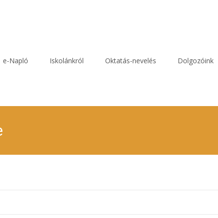
e-Napló
Iskolánkról
Oktatás-nevelés
Dolgozóink
e