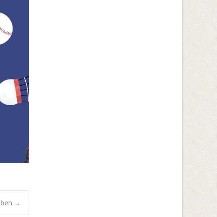
yében
→