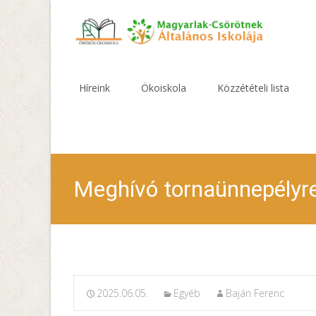
Skip
to
Híreink
Ökoiskola
Közzétételi lista
content
Meghívó tornaünnepélyr
2025.06.05.
Egyéb
Baján Ferenc