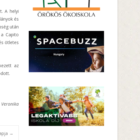
. A helyi
 lányok és
epség után
 a Capito
s ötletes
kezett az
dott.
 Veronika
apja
→