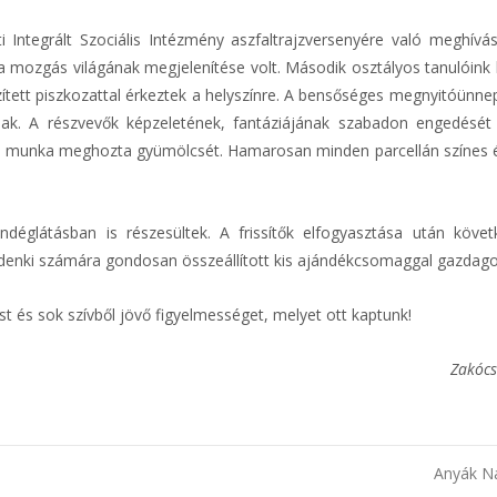
Integrált Szociális Intézmény aszfaltrajzversenyére való meghívást
 a mozgás világának megjelenítése volt. Második osztályos tanulóink
zített piszkozattal érkeztek a helyszínre. A bensőséges megnyitóünn
ának. A részvevők képzeletének, fantáziájának szabadon engedését
artó munka meghozta gyümölcsét. Hamarosan minden parcellán színes é
églátásban is részesültek. A frissítők elfogyasztása után követ
denki számára gondosan összeállított kis ajándékcsomaggal gazdago
t és sok szívből jövő figyelmességet, melyet ott kaptunk!
Zakócs
Anyák N