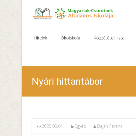
Skip
to
Híreink
Ökoiskola
Közzétételi lista
content
Nyári hittantábor
2025.05.04.
Egyéb
Baján Ferenc