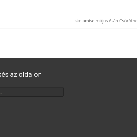
Iskolamise május 6-án Csöröt
sés az oldalon