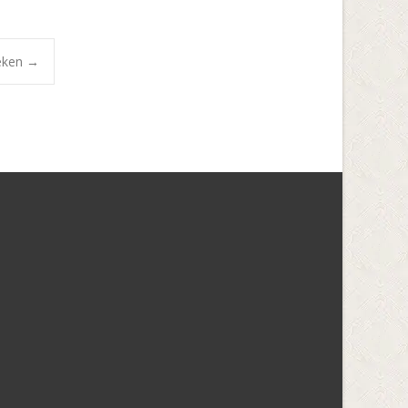
neken
→