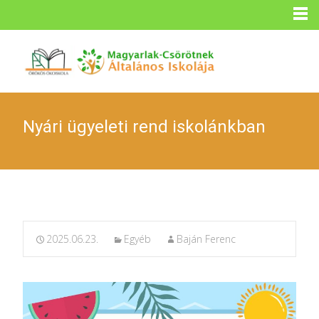
Nyári ügyeleti rend iskolánkban
2025.06.23.
Egyéb
Baján Ferenc