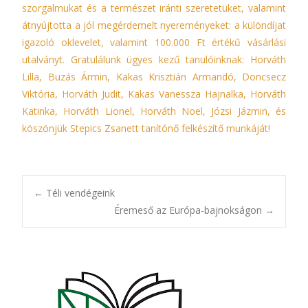
szorgalmukat és a természet iránti szeretetüket, valamint
átnyújtotta a jól megérdemelt nyereményeket: a különdíjat
igazoló oklevelet, valamint 100.000 Ft értékű vásárlási
utalványt. Gratulálunk ügyes kezű tanulóinknak: Horváth
Lilla, Buzás Ármin, Kakas Krisztián Armandó, Doncsecz
Viktória, Horváth Judit, Kakas Vanessza Hajnalka, Horváth
Katinka, Horváth Lionel, Horváth Noel, Józsi Jázmin, és
köszönjük Stepics Zsanett tanítónő felkészítő munkáját!
Post
←
Téli vendégeink
Éremeső az Európa-bajnokságon
→
navigation