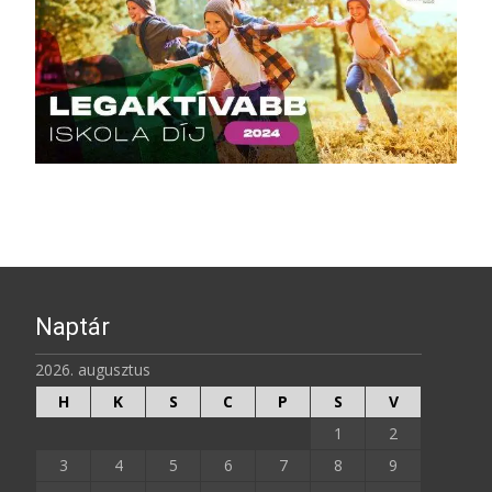
Naptár
2026. augusztus
H
K
S
C
P
S
V
1
2
3
4
5
6
7
8
9