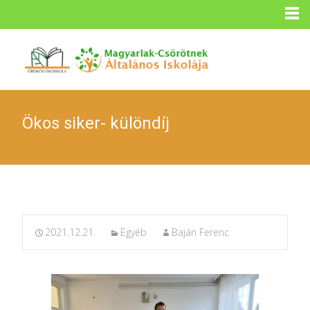
Ökos siker- különdíj
2021.12.21.
Egyéb
Baján Ferenc