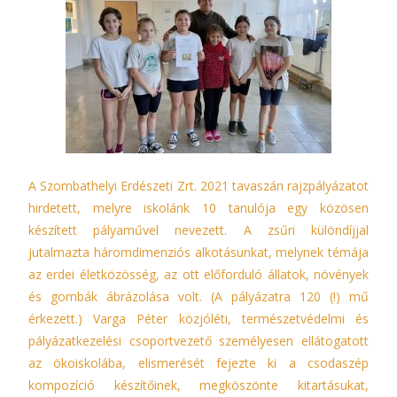
A Szombathelyi Erdészeti Zrt. 2021 tavaszán rajzpályázatot
hirdetett, melyre iskolánk 10 tanulója egy közösen
készített pályaművel nevezett. A zsűri különdíjjal
jutalmazta háromdimenziós alkotásunkat, melynek témája
az erdei életközösség, az ott előforduló állatok, növények
és gombák ábrázolása volt. (A pályázatra 120 (!) mű
érkezett.) Varga Péter közjóléti, természetvédelmi és
pályázatkezelési csoportvezető személyesen ellátogatott
az ökoiskolába, elismerését fejezte ki a csodaszép
kompozíció készítőinek, megköszönte kitartásukat,