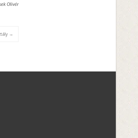
ek Olivér
ztály
→