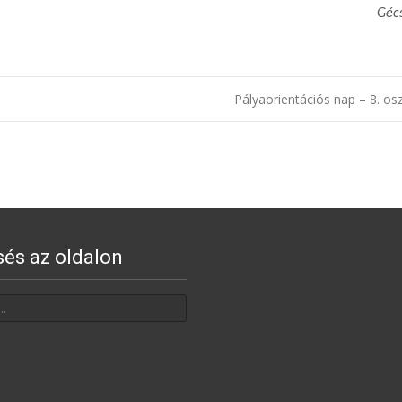
Gécs
Pályaorientációs nap – 8. os
sés az oldalon