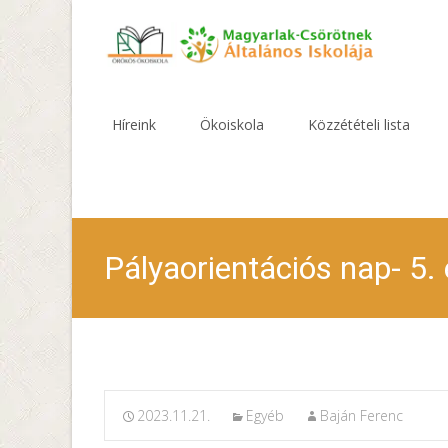
Skip
to
Híreink
Ökoiskola
Közzétételi lista
content
Pályaorientációs nap- 5. 
2023.11.21.
Egyéb
Baján Ferenc