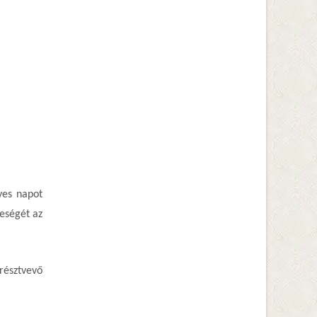
yes napot
leségét az
résztvevő