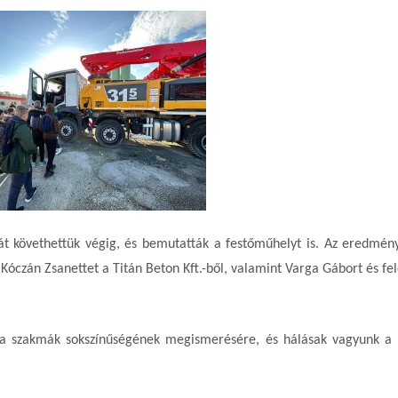
át követhettük végig, és bemutatták a festőműhelyt is. Az eredmén
 Kóczán Zsanettet a Titán Beton Kft.-ből, valamint Varga Gábort és fe
a a szakmák sokszínűségének megismerésére, és hálásak vagyunk a 