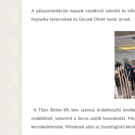
A pályaorientációs napunk rendkívül sokrétű és inf
Hajnalka tanárnőnek és Gécsek Olivér tanár úrnak.
A Titán Beton Kft.-ben számos érdekfeszítő tevé
működését, valamint a darus autók használatát. Megf
kereskedelembe. Mindezek után az összefoglaló kérdés