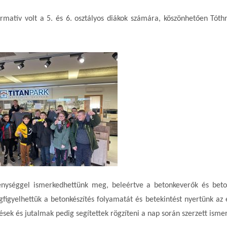
ormatív volt a 5. és 6. osztályos diákok számára, köszönhetően Tóth
kenységgel ismerkedhettünk meg, beleértve a betonkeverők és be
igyelhettük a betonkészítés folyamatát és betekintést nyertünk az é
ek és jutalmak pedig segítettek rögzíteni a nap során szerzett ismer