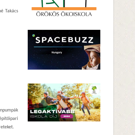
né Takács
tonpumpák
pítőipari
eteket.