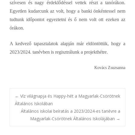
szívesen és nagy érdeklődéssel vettek részt a tanórákon.
Egyetlen kudarcunk az volt, hogy a banki önkéntessel nem
tudtunk időpontot egyeztetni és ő nem volt ott ezeken az
órákon.
A kedvező tapasztalatok alapján már eldöntöttük, hogy a
2023/2024. tanévben is regisztrálunk a projekthétre.
Kovács Zsuzsanna
Post
←
Víz világnapja és Happy-hét a Magyarlak-Csörötnek
Általános Iskolában
Általános iskolai beíratás a 2023/2024-es tanévre a
navigation
Magyarlak-Csörötnek Általános Iskolájában
→