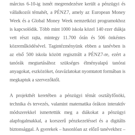
március 6-10-ig ismét megrendezésre került a pénzügyi és
vállalkozói témahét, a PÉNZ7, amely az European Money
Week és a Global Money Week nemzetközi programokhoz
is kapcsolódik. Több mint 1000 iskola közel 140 ezer diákja
vett részt rajta, mintegy 11.700 órán és 506 önkéntes
közreműködésével. Tagintézményünk ebben a tanévben is
az első 500 iskola között regisztrált a PÉNZ7-re, ezért a
tanórák megtartásához szükséges élményalapú tanórai
anyagokat, eszközöket, óravázlatokat nyomtatott formában is
megkaptuk a szervezőktől.
A projekthét keretében a pénzügyi témát osztályfőnöki,
technika és tervezés, valamint matematika órákon interaktív
módszerekkel ismertettük meg a diákokat a pénzügyi
alapfogalmakkal, a korszerű pénzkezeléssel és a digitális
biztonsággal. A gyerekek – hasonlóan az előző tanévekhez –