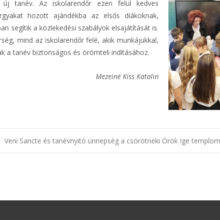
új tanév. Az iskolarendőr ezen felül kedves
tárgyakat hozott ajándékba az elsős diákoknak,
egítik a közlekedési szabályok elsajátítását is.
ség, mind az iskolarendőr felé, akik munkájukkal,
k a tanév biztonságos és örömteli indításához.
Mezeiné Kiss Katalin
Veni Sancte és tanévnyitó ünnepség a csörötneki Örök Ige templ