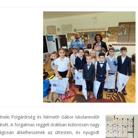
rötneki Polgárőrség és Németh Gábor iskolarendőr
zését. A forgalmas reggeli órákban különösen nagy
ágosan átkelhessenek az úttesten, és nyugodt