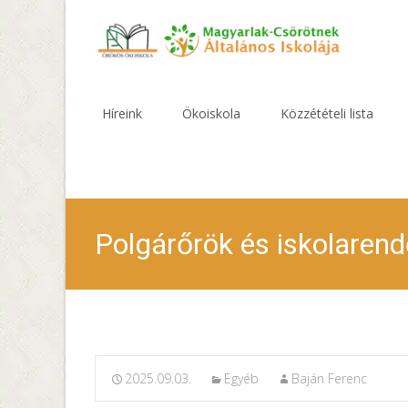
Skip
to
Híreink
Ökoiskola
Közzétételi lista
content
Polgárőrök és iskolarend
2025.09.03.
Egyéb
Baján Ferenc