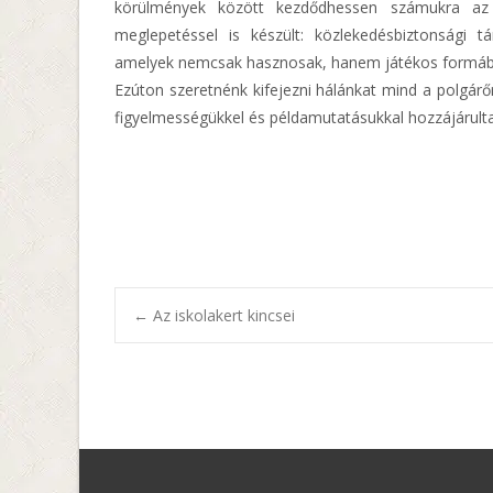
körülmények között kezdődhessen számukra az 
meglepetéssel is készült: közlekedésbiztonsági 
amelyek nemcsak hasznosak, hanem játékos formában s
Ezúton szeretnénk kifejezni hálánkat mind a polgárőr
figyelmességükkel és példamutatásukkal hozzájárulta
Post
←
Az iskolakert kincsei
navigation