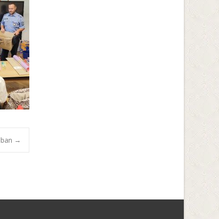
omban
→