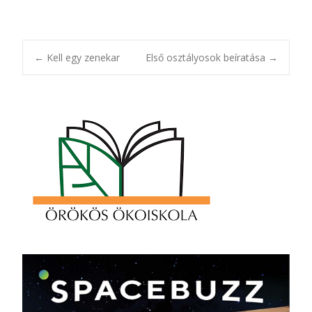
Post
←
Kell egy zenekar
Első osztályosok beíratása
→
navigation