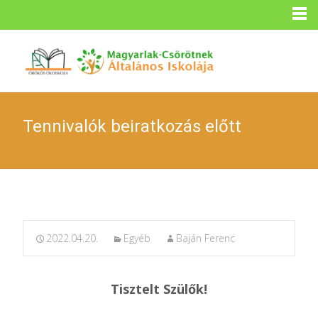
Tennivalók beiratkozás előtt
2022.04.20.
Egyéb
Baján Ferenc
Tisztelt Szülők!