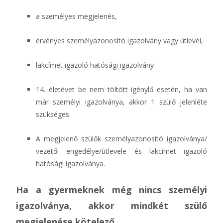
a személyes megjelenés,
érvényes személyazonosító igazolvány vagy útlevél,
lakcímet igazoló hatósági igazolvány
14. életévet be nem töltött igénylő esetén, ha van
már személyi igazolványa, akkor 1 szülő jelenléte
szükséges.
A megjelenő szülők személyazonosító igazolványa/
vezetői engedélye/útlevele és lakcímet igazoló
hatósági igazolványa.
Ha a gyermeknek még nincs személyi
igazolványa, akkor mindkét szülő
megjelenése kötelező.