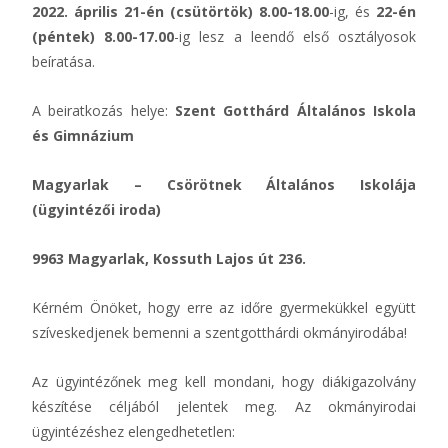
2022. április 21-én (csütörtök) 8.00-18.00
-ig, és
22-én
(péntek) 8.00-17.00
-ig lesz a leendő első osztályosok
beíratása.
A beiratkozás helye:
Szent Gotthárd Általános Iskola
és Gimnázium
Magyarlak – Csörötnek Általános Iskolája
(ügyintézői iroda)
9963 Magyarlak, Kossuth Lajos út 236.
Kérném Önöket, hogy erre az időre gyermekükkel együtt
szíveskedjenek bemenni a szentgotthárdi okmányirodába!
Az ügyintézőnek meg kell mondani, hogy diákigazolvány
készítése céljából jelentek meg. Az okmányirodai
ügyintézéshez elengedhetetlen: