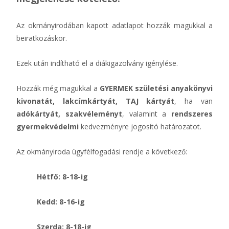
Az okmányirodában kapott adatlapot hozzák magukkal a
beiratkozáskor.
Ezek után indítható el a diákigazolvány igénylése.
Hozzák még magukkal a
GYERMEK születési anyakönyvi
kivonatát, lakcímkártyát, TAJ
kártyát
, ha van
adókártyát, szakvéleményt
, valamint a
rendszeres
gyermekvédelmi
kedvezményre jogosító határozatot.
Az okmányiroda ügyfélfogadási rendje a következő:
Hétfő: 8-18-ig
Kedd: 8-16-ig
Szerda: 8-18-ig