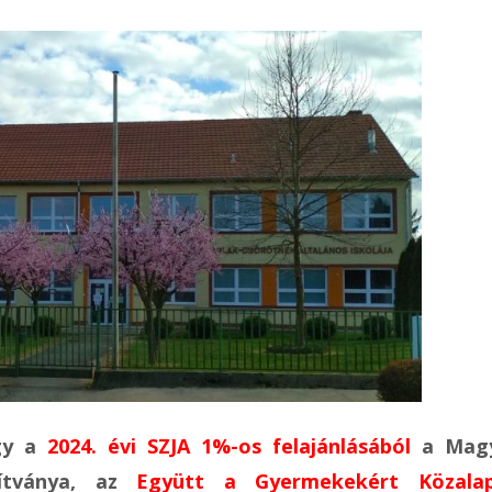
gy a
2024. évi SZJA 1%-os felajánlásából
a Magy
pítványa, az
Együtt a Gyermekekért Közalap