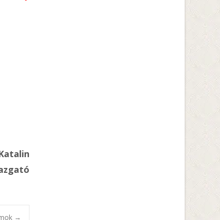
Katalin
azgató
amok
→