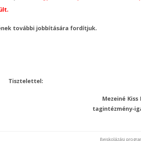
lt.
ének további jobbítására fordítjuk.
Tisztelettel:
Mezeiné Kiss 
tagintézmény-ig
Beiskolázási progr