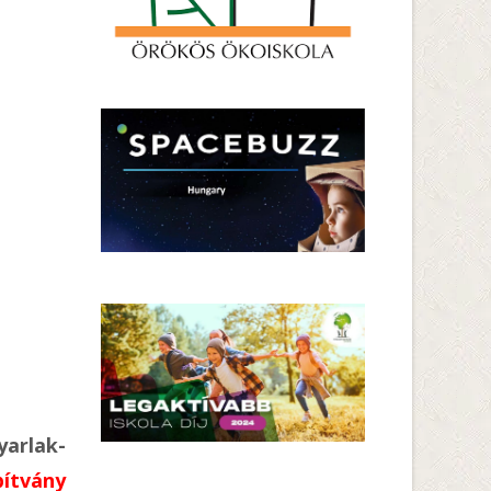
arlak-
ítvány