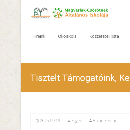
Skip
to
Híreink
Ökoiskola
Közzétételi lista
content
Tisztelt Támogatóink, Ke
2025.09.19.
Egyéb
Baján Ferenc