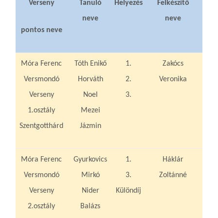
Verseny
Tanuló
Helyezés
Felkészítő
neve
neve
pontos neve
Móra Ferenc
Tóth Enikő
1.
Zakócs
Versmondó
Horváth
2.
Veronika
Verseny
Noel
3.
1.osztály
Mezei
Szentgotthárd
Jázmin
Móra Ferenc
Gyurkovics
1.
Háklár
Versmondó
Mirkó
3.
Zoltánné
Verseny
Nider
Különdíj
2.osztály
Balázs