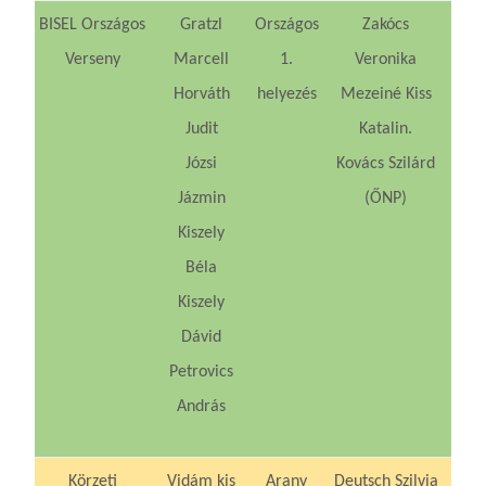
BISEL Országos
Gratzl
Országos
Zakócs
Verseny
Marcell
1.
Veronika
Horváth
helyezés
Mezeiné Kiss
Judit
Katalin
.
Józsi
Kovács Szilárd
Jázmin
(ŐNP)
Kiszely
Béla
Kiszely
Dávid
Petrovics
András
Körzeti
Vidám kis
Arany
Deutsch Szilvia