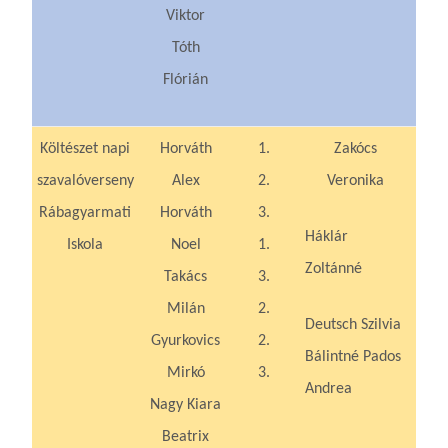
Viktor
Tóth
Flórián
Költészet napi
Horváth
1.
Zakócs
szavalóverseny
Alex
2.
Veronika
Rábagyarmati
Horváth
3.
Háklár
Iskola
Noel
1.
Zoltánné
Takács
3.
Milán
2.
Deutsch Szilvia
Gyurkovics
2.
Bálintné Pados
Mirkó
3.
Andrea
Nagy Kiara
Beatrix