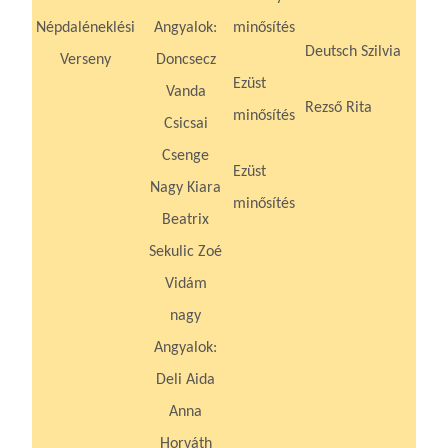
Népdaléneklési
Angyalok:
minősítés
Deutsch Szilvia
Verseny
Doncsecz
Ezüst
Vanda
Rezső Rita
minősítés
Csicsai
Csenge
Ezüst
Nagy Kiara
minősítés
Beatrix
Sekulic Zoé
Vidám
nagy
Angyalok:
Deli Aida
Anna
Horváth