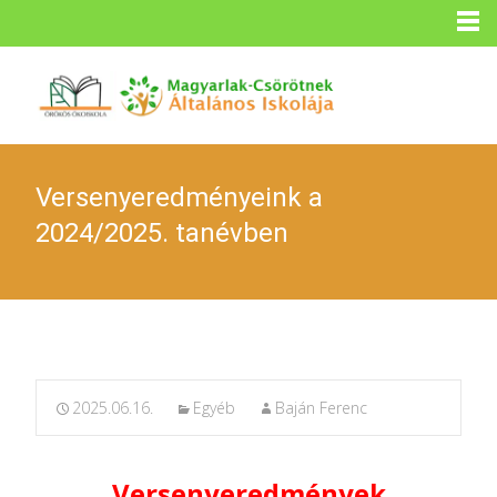
Versenyeredményeink a
2024/2025. tanévben
2025.06.16.
Egyéb
Baján Ferenc
Versenyeredmények