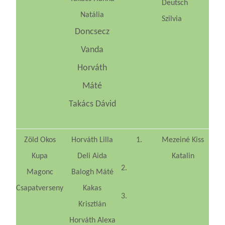
Deutsch
Natália
Szilvia
Doncsecz
Vanda
Horváth
Máté
Takács Dávid
Zöld Okos
Horváth Lilla
1.
Mezeiné Kiss
Kupa
Deli Aida
Katalin
2.
Magonc
Balogh Máté
Csapatverseny
Kakas
3.
Krisztián
Horváth Alexa