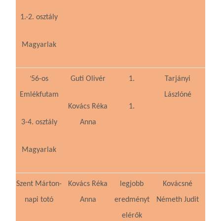
1.-2. osztály
Magyarlak
’
56-os
Guti Olivér
1.
Tarjányi
Emlékfutam
Lászlóné
Kovács Réka
1.
3-4. osztály
Anna
Magyarlak
Szent Márton-
Kovács Réka
legjobb
Kovácsné
napi totó
Anna
eredményt
Németh Judit
elérők