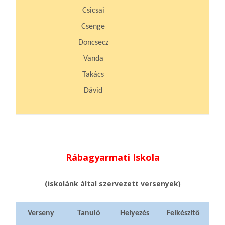
Csicsai
Csenge
Doncsecz
Vanda
Takács
Dávid
Rábagyarmati Iskola
(iskolánk által szervezett versenyek)
Verseny
Tanuló
Helyezés
Felkészítő