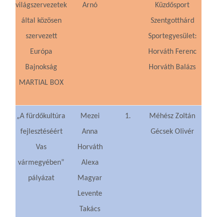
világszervezetek
Arnó
Küzdősport
által közösen
Szentgotthárd
szervezett
Sportegyesület:
Európa
Horváth Ferenc
Bajnokság
Horváth Balázs
MARTIAL BOX
„
A fürdőkultúra
Mezei
1.
Méhész Zoltán
fejlesztéséért
Anna
Gécsek Olivér
Vas
Horváth
vármegyében”
Alexa
pályázat
Magyar
Levente
Takács