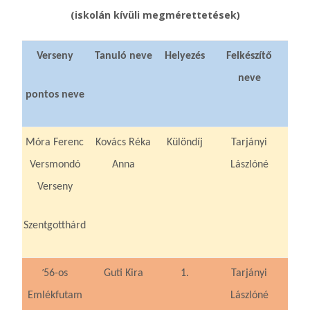
(iskolán kívüli megmérettetések)
Verseny
Tanuló neve
Helyezés
Felkészítő
neve
pontos neve
Móra Ferenc
Kovács Réka
Különdíj
Tarjányi
Versmondó
Anna
Lászlóné
Verseny
Szentgotthárd
’
56-os
Guti Kira
1.
Tarjányi
Emlékfutam
Lászlóné