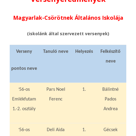
Magyarlak-Csörötnek Általános Iskolája
(iskolánk által szervezett versenyek)
Verseny
Tanuló neve
Helyezés
Felkészítő
neve
pontos neve
’
56-os
Pars Noel
1.
Bálintné
Emlékfutam
Ferenc
Pados
1.-2. osztály
Andrea
’
56-os
Deli Aida
1.
Gécsek