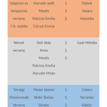
Szépírási és
Horváth Judit
1.
Tóthné
helyesírási
Mesits
1.
Takács
verseny
Patrícia Emília
2.
Hajnalka
7-8. osztály
Csicsai Emma
Német
Deli Aida
1.
Gaál Mónika
verseny
Anna
2.
Mesits
3.
Patrícia Emília
Horváth Milán
Térségi
Mezei Jázmin
1.
Zakócs
Mesemondó
Nider Balázs
1.
Veronika
Verseny
Sándor
3.
Háklár