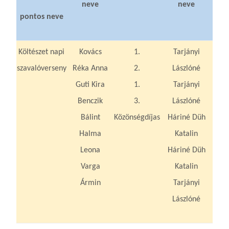
neve
neve
pontos neve
Költészet napi
Kovács
1.
Tarjányi
szavalóverseny
Réka Anna
2.
Lászlóné
Guti Kira
1.
Tarjányi
Benczik
3.
Lászlóné
Bálint
Közönségdíjas
Háriné Düh
Halma
Katalin
Leona
Háriné Düh
Varga
Katalin
Ármin
Tarjányi
Lászlóné