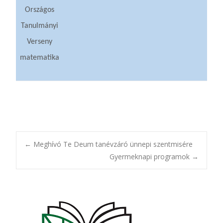
Országos
Tanulmányi
Verseny
matematika
Post
←
Meghívó Te Deum tanévzáró ünnepi szentmisére
Gyermeknapi programok
→
navigation