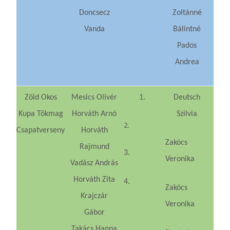
Doncsecz
Zoltánné
Vanda
Bálintné
Pados
Andrea
Zöld Okos
Mesics Olivér
1.
Deutsch
Kupa Tökmag
Horváth Arnó
Szilvia
2.
Csapatverseny
Horváth
Zakócs
Rajmund
3.
Veronika
Vadász András
Horváth Zita
4.
Zakócs
Krajczár
Veronika
Gábor
Takács Hanna