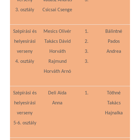
verseny
Vadász András
3.
3. osztály
Csicsai Csenge
Szépírási és
Mesics Olivér
1.
Bálintné
helyesírási
Takács Dávid
2.
Pados
verseny
Horváth
3.
Andrea
4. osztály
Rajmund
3.
Horváth Arnó
Szépírási és
Deli Aida
1.
Tóthné
helyesírási
Anna
Takács
verseny
Hajnalka
5-6. osztály