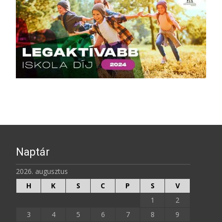
Naptár
2026. augusztus
H
K
S
C
P
S
V
1
2
3
4
5
6
7
8
9