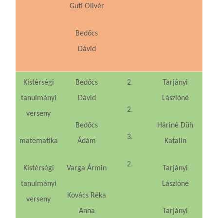
Guti Olivér
Bedőcs
Dávid
Kistérségi
Bedőcs
2.
Tarjányi
tanulmányi
Dávid
Lászlóné
2.
verseny
Bedőcs
Háriné Düh
3.
matematika
Ádám
Katalin
2.
Kistérségi
Varga Ármin
Tarjányi
tanulmányi
Lászlóné
Kovács Réka
verseny
Anna
Tarjányi