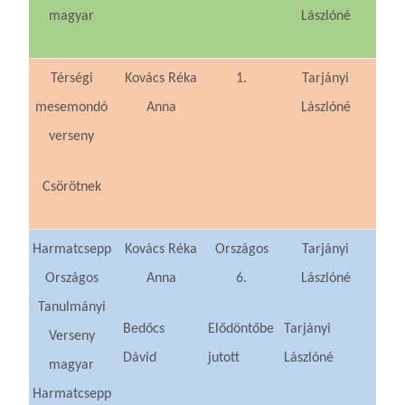
magyar
Lászlóné
Térségi
Kovács Réka
1.
Tarjányi
mesemondó
Anna
Lászlóné
verseny
Csörötnek
Harmatcsepp
Kovács Réka
Országos
Tarjányi
Országos
Anna
6.
Lászlóné
Tanulmányi
Bedőcs
Elődöntőbe
Tarjányi
Verseny
Dávid
jutott
Lászlóné
magyar
Harmatcsepp