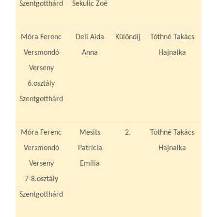
Szentgotthárd
Sekulic Zoé
Móra Ferenc
Deli Aida
Különdíj
Tóthné Takács
Versmondó
Anna
Hajnalka
Verseny
6.osztály
Szentgotthárd
Móra Ferenc
Mesits
2.
Tóthné Takács
Versmondó
Patrícia
Hajnalka
Verseny
Emília
7-8.osztály
Szentgotthárd