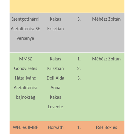
Szentgotthárdi
Kakas
3.
Méhész Zoltán
Asztalitenisz SE
Krisztián
versenye
MMSZ
Kakas
1.
Méhész Zoltán
Gondviselés
Krisztián
2.
Háza Ivánc
Deli Aida
3.
Asztalitenisz
Anna
bajnokság
Kakas
Levente
WFL és IMBF
Horváth
1.
FSH Box és