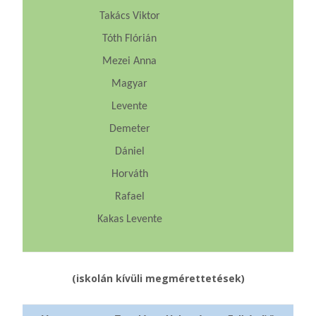
Takács Viktor
Tóth Flórián
Mezei Anna
Magyar
Levente
Demeter
Dániel
Horváth
Rafael
Kakas Levente
(iskolán kívüli megmérettetések)