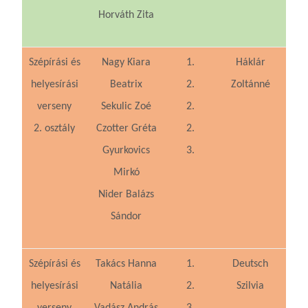
Horváth Zita
Szépírási és
Nagy Kiara
1.
Háklár
helyesírási
Beatrix
2.
Zoltánné
verseny
Sekulic Zoé
2.
2. osztály
Czotter Gréta
2.
Gyurkovics
3.
Mirkó
Nider Balázs
Sándor
Szépírási és
Takács Hanna
1.
Deutsch
helyesírási
Natália
2.
Szilvia