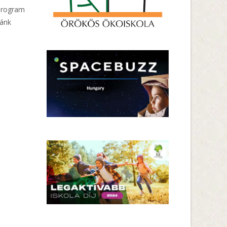
 program
iánk