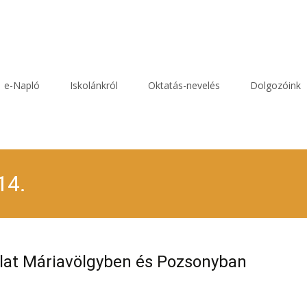
e-Napló
Iskolánkról
Oktatás-nevelés
Dolgozóink
14.
at Máriavölgyben és Pozsonyban