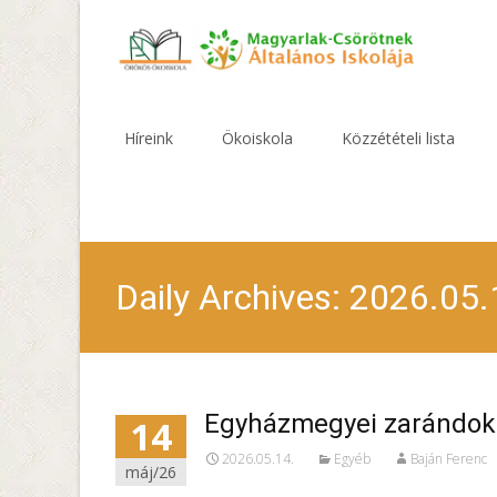
Skip
to
Híreink
Ökoiskola
Közzétételi lista
content
Daily Archives: 2026.05.
Egyházmegyei zarándokl
14
2026.05.14.
Egyéb
Baján Ferenc
máj/26