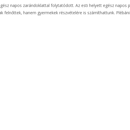
egész napos zarándoklattal folytatódott. Az esti helyett egész napos
k felnőttek, hanem gyermekek részvételére is számíthattunk. Plébán