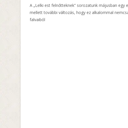
A „Lelki est felnőtteknek” sorozatunk májusban egy 
mellett további változás, hogy ez alkalommal nemcsa
falvaiból
Read More…