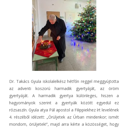
Dr. Takács Gyula iskolalelkész hétfőn reggel meggyújtotta
az adventi koszorú harmadik gyertyáját, az öröm
gyertyáját. A harmadik gyertya különleges, hiszen a
hagyományok szerint a gyertyák között egyedül ez
rózsaszín. Gyula atya Pál apostol a Filippiekhez írt levelének
4. részéből idézett: „Örüljetek az Úrban mindenkor; ismét
mondom, örüljetek!”, majd arra kérte a közösséget, hogy