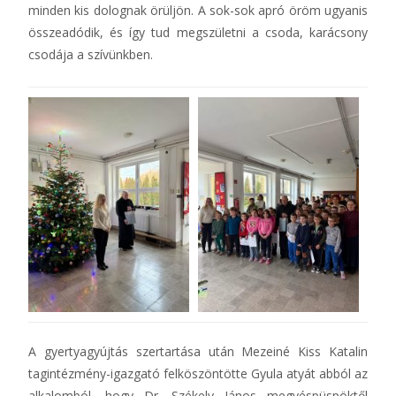
minden kis dolognak örüljön. A sok-sok apró öröm ugyanis
összeadódik, és így tud megszületni a csoda, karácsony
csodája a szívünkben.
A gyertyagyújtás szertartása után Mezeiné Kiss Katalin
tagintézmény-igazgató felköszöntötte Gyula atyát abból az
alkalomból, hogy Dr. Székely János megyéspüspöktől