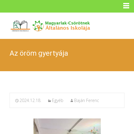
Az öröm gyertyája
2024.12.18.
Egyéb
Baján Ferenc