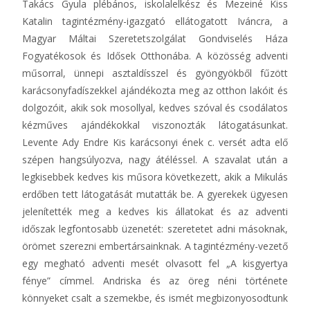
Takács Gyula plébános, iskolalelkész és Mezeiné Kiss
Katalin tagintézmény-igazgató ellátogatott Iváncra, a
Magyar Máltai Szeretetszolgálat Gondviselés Háza
Fogyatékosok és Idősek Otthonába. A közösség adventi
műsorral, ünnepi asztaldísszel és gyöngyökből fűzött
karácsonyfadíszekkel ajándékozta meg az otthon lakóit és
dolgozóit, akik sok mosollyal, kedves szóval és csodálatos
kézműves ajándékokkal viszonozták látogatásunkat.
Levente Ady Endre Kis karácsonyi ének c. versét adta elő
szépen hangsúlyozva, nagy átéléssel. A szavalat után a
legkisebbek kedves kis műsora következett, akik a Mikulás
erdőben tett látogatását mutatták be. A gyerekek ügyesen
jelenítették meg a kedves kis állatokat és az adventi
időszak legfontosabb üzenetét: szeretetet adni másoknak,
örömet szerezni embertársainknak. A tagintézmény-vezető
egy megható adventi mesét olvasott fel „A kisgyertya
fénye” címmel. Andriska és az öreg néni története
könnyeket csalt a szemekbe, és ismét megbizonyosodtunk