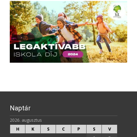
Naptár
2026. augusztus
H
K
S
C
P
S
V