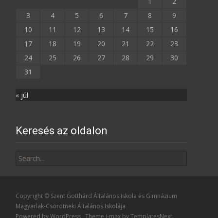
1
2
3
4
5
6
7
8
9
10
11
12
13
14
15
16
17
18
19
20
21
22
23
24
25
26
27
28
29
30
31
« júl
Keresés az oldalon
Search
for:
Copyright © Szent Gotthárd Általános Iskola és Gimnázium
Magyarlak-Csörötneki Általános Iskolája
Powered by WordPress
, Theme
i-max
by TemplatesNext.