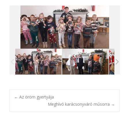
Post
←
Az öröm gyertyája
Meghívó karácsonyváró műsorra
→
navigation