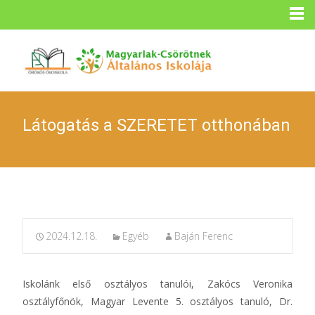
Látogatás a SZERETET otthonában
2024.12.18.
Egyéb
Baján Ferenc
Iskolánk első osztályos tanulói, Zakócs Veronika
osztályfőnök, Magyar Levente 5. osztályos tanuló, Dr.