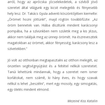
arról, hogy az aprócska jócselekedetek, a szívből jövő
szeretet által világunk egy kicsit melegebb és fényesebb
hely lesz. Dr. Takács Gyula adventi köszöntőjében kiemelte:
„Örömet hozni jöttünk!”, majd rögtön továbbfűzte: „Az
öröm bennetek van. Hiába díszítünk mindent karácsonyi
pompába, ha a szívünkben nem születik meg a kis Jézus,
akkor nem találjuk meg az ünnep örömét. Ha észreveszitek
magatokban az örömet, akkor fényesség, karácsony lesz a
szívetekben.”
Jó volt az otthonban megtapasztalni az otthon melegét, az
önzetlen segítségnyújtást és a feltétel nélküli szeretetet.
Tanúi lehettünk mindannak, hogy a szeretet nem ismer
korlátokat, nem számít, ki hány éves, és hogy szavak
nélkül is lehet „beszélni”, mert egy mosoly, egy simogatás,
egy ölelés mindent elmond.
Mezeiné Kiss Katalin