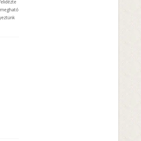
elidézte
ű megható
yeztünk