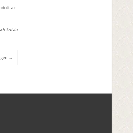
odott az
ch Szilvia
zegen
→