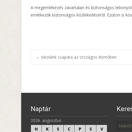
A megemlékezés zavartalan és biztonságos lebonyolí
emlékezők biztonságos közlekedéséről. Ezúton is k
Post
←
Iskolánk csapata az országos döntőben
navigation
Naptár
Kere
Search
2026. augusztus
for:
H
K
S
C
P
S
V