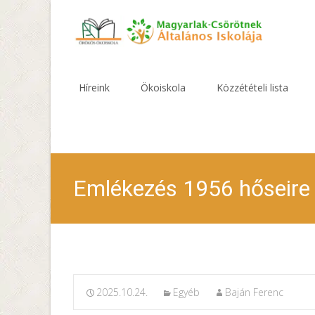
Skip
to
Híreink
Ökoiskola
Közzétételi lista
content
Emlékezés 1956 hőseire
2025.10.24.
Egyéb
Baján Ferenc