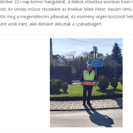
október 23-i nap komor hangulatát, a diákok előadása azonban hűen f
etét. Az ünnepi műsor részeként az énekkar Máté Péter: Hazám cím
ötte meg a megemlékezés pillanatait. Az esemény végén koszorút hel
ént azok iránt, akik életüket áldozták a szabadságért.