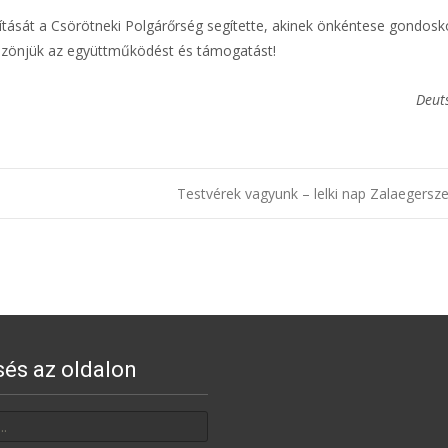
tását a Csörötneki Polgárőrség segítette, akinek önkéntese gondosk
öszönjük az együttműködést és támogatást!
Deuts
Testvérek vagyunk – lelki nap Zalaegers
sés az oldalon