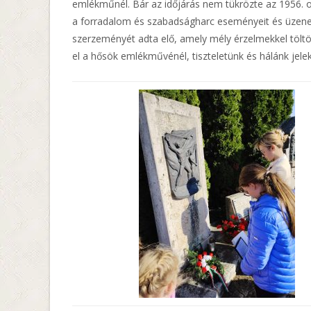
emlékműnél. Bár az időjárás nem tükrözte az 1956. 
a forradalom és szabadságharc eseményeit és üzen
szerzeményét adta elő, amely mély érzelmekkel tölt
el a hősök emlékművénél, tiszteletünk és hálánk jelek