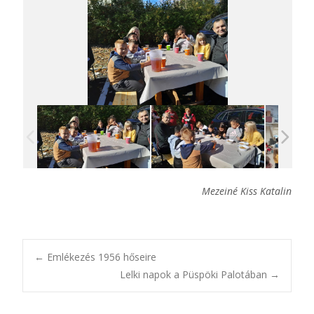
Mezeiné Kiss Katalin
Post
←
Emlékezés 1956 hőseire
Lelki napok a Püspöki Palotában
→
navigation