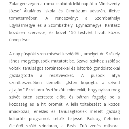
Zalaegerszegen a roma családok lelki napját a Mindszenty
József Általános Iskola és Gimnázium udvarán, illetve
tornatermében. A rendezvényt a Szombathelyi
Egyházmegye és a Szombathelyi Egyházmegyei Karitász
közösen szervezte, és közel 150 testvért hívott közös
ünneplésre.
A nap püspöki szentmisével kezdődött, amelyet dr. Székely
János megyéspüspök mutatott be. Szavai szívhez szólóak
voltak, tanulságos történetekkel és bátorító gondolatokkal
gazdagította a résztvevőket. A püspök atya
szentbeszédében kiemelte: „Isten kopogtat a szíved
ajtaján.” Ezzel arra ösztönzött mindenkit, hogy nyissa meg
szívét Isten szeretete előtt, és bátran fogadja be a
közösség és a hit örömét. A lelki töltekezést a közös
imádkozás, éneklés és tanúságtételek mellett gazdag
kulturális programok tették teljessé: Boldog Ceferino
életéről szóló színdarab, a Beás Trió zenés műsora,