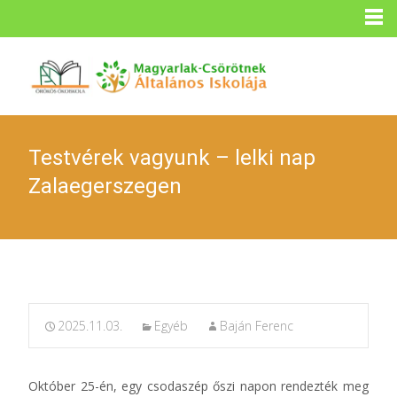
Testvérek vagyunk – lelki nap
Zalaegerszegen
2025.11.03.
Egyéb
Baján Ferenc
Október 25-én, egy csodaszép őszi napon rendezték meg