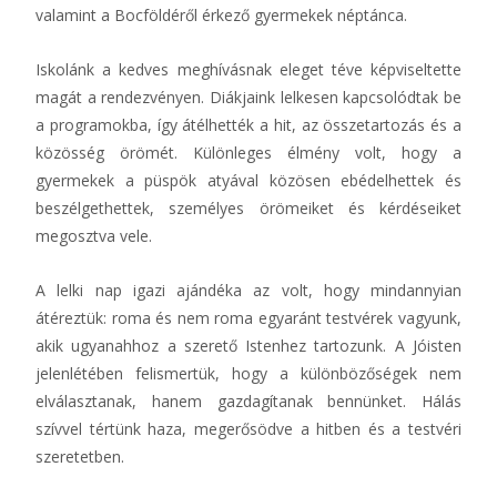
valamint a Bocföldéről érkező gyermekek néptánca.
Iskolánk a kedves meghívásnak eleget téve képviseltette
magát a rendezvényen. Diákjaink lelkesen kapcsolódtak be
a programokba, így átélhették a hit, az összetartozás és a
közösség örömét. Különleges élmény volt, hogy a
gyermekek a püspök atyával közösen ebédelhettek és
beszélgethettek, személyes örömeiket és kérdéseiket
megosztva vele.
A lelki nap igazi ajándéka az volt, hogy mindannyian
átéreztük: roma és nem roma egyaránt testvérek vagyunk,
akik ugyanahhoz a szerető Istenhez tartozunk. A Jóisten
jelenlétében felismertük, hogy a különbözőségek nem
elválasztanak, hanem gazdagítanak bennünket. Hálás
szívvel tértünk haza, megerősödve a hitben és a testvéri
szeretetben.