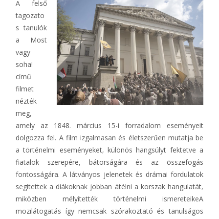
A felső
tagozato
s tanulók
a Most
vagy
soha!
című
filmet
nézték
meg,
amely az 1848. március 15-i forradalom eseményeit
dolgozza fel. A film izgalmasan és életszerűen mutatja be
a történelmi eseményeket, különös hangsúlyt fektetve a
fiatalok szerepére, bátorságára és az összefogás
fontosságára. A látványos jelenetek és drámai fordulatok
segítettek a diákoknak jobban átélni a korszak hangulatát,
miközben mélyítették történelmi ismereteikeA
mozilátogatás így nemcsak szórakoztató és tanulságos