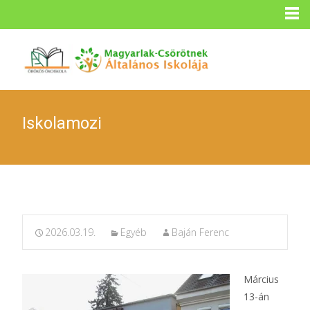
Iskolamozi
2026.03.19.
Egyéb
Baján Ferenc
Március
13-án