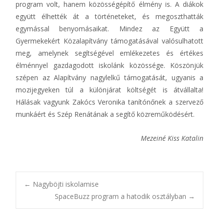
program volt, hanem közösségépítő élmény is. A diákok
együtt élhették át a történeteket, és megoszthatták
egymással benyomásaikat. Mindez az Együtt a
Gyermekekért Közalapítvány támogatásával valósulhatott
meg, amelynek segítségével emlékezetes és értékes
élménnyel gazdagodott iskolánk közössége. Köszönjük
szépen az Alapítvány nagylelkű támogatását, ugyanis a
mozijegyeken túl a különjárat költségét is átvállalta!
Hálásak vagyunk Zakócs Veronika tanítónőnek a szervező
munkáért és Szép Renátának a segítő közreműködésért.
Mezeiné Kiss Katalin
Post
←
Nagyböjti iskolamise
SpaceBuzz program a hatodik osztályban
→