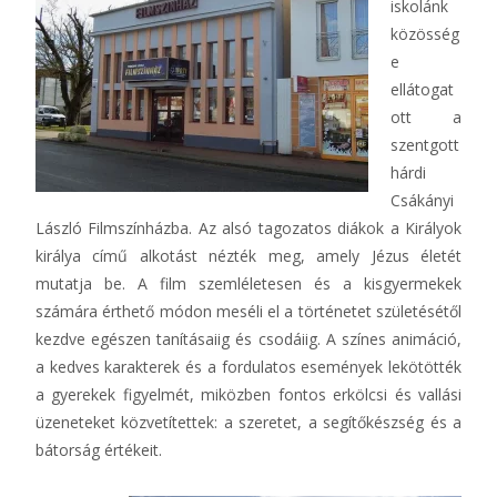
iskolánk
közösség
e
ellátogat
ott a
szentgott
hárdi
Csákányi
László Filmszínházba. Az alsó tagozatos diákok a Királyok
királya című alkotást nézték meg, amely Jézus életét
mutatja be. A film szemléletesen és a kisgyermekek
számára érthető módon meséli el a történetet születésétől
kezdve egészen tanításaiig és csodáiig. A színes animáció,
a kedves karakterek és a fordulatos események lekötötték
a gyerekek figyelmét, miközben fontos erkölcsi és vallási
üzeneteket közvetítettek: a szeretet, a segítőkészség és a
bátorság értékeit.