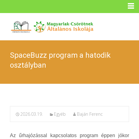
SpaceBuzz program a hatodik
osztályban
2026.03.19.
Egyéb
Baján Ferenc
Az űrhajózással kapcsolatos program éppen jókor