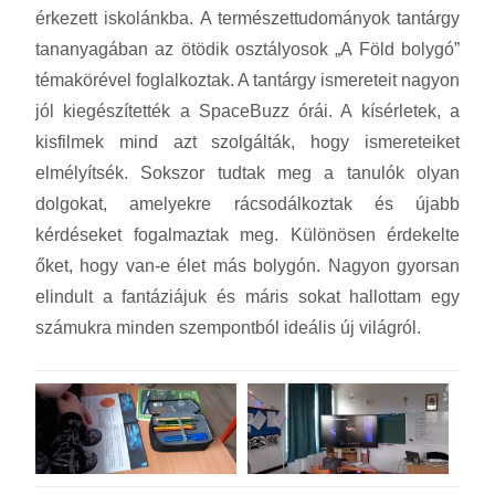
érkezett iskolánkba. A természettudományok tantárgy
tananyagában az ötödik osztályosok „A Föld bolygó”
témakörével foglalkoztak. A tantárgy ismereteit nagyon
jól kiegészítették a SpaceBuzz órái. A kísérletek, a
kisfilmek mind azt szolgálták, hogy ismereteiket
elmélyítsék. Sokszor tudtak meg a tanulók olyan
dolgokat, amelyekre rácsodálkoztak és újabb
kérdéseket fogalmaztak meg. Különösen érdekelte
őket, hogy van-e élet más bolygón. Nagyon gyorsan
elindult a fantáziájuk és máris sokat hallottam egy
számukra minden szempontból ideális új világról.