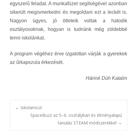
egyszerű feladat. A munkafüzet segítségével azonban
sikerült megismerkedni és megoldani ezt a leckét is.
Nagyon ügyes, jó ötleteik voltak a hatodik
osztályosoknak, hogyan is tudnánk még zöldebbé
tenni iskolánkat.
A program végéhez érve izgatottan várják a gyerekek
az űrkapszula érkezését.
Háriné Düh Katalin
Post
←
Iskolamozi
SpaceBuzz az 5–6. osztályban és élményalapú
tanulás STEAM módszerekkel
→
navigation