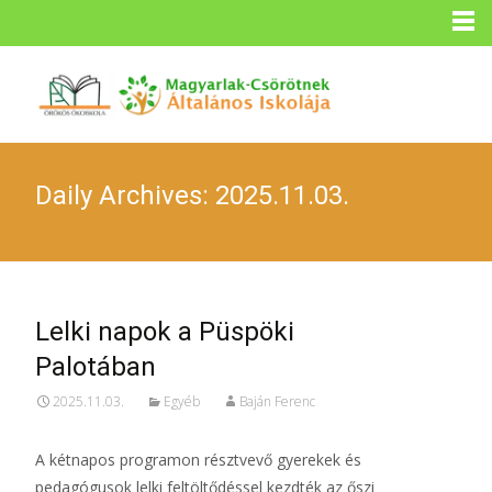
Daily Archives: 2025.11.03.
Lelki napok a Püspöki
Palotában
2025.11.03.
Egyéb
Baján Ferenc
A kétnapos programon résztvevő gyerekek és
pedagógusok lelki feltöltődéssel kezdték az őszi