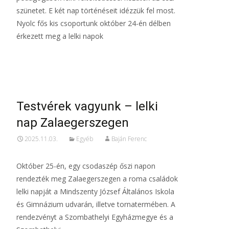
szünetet. E két nap történéseit idézzük fel most.
Nyolc fős kis csoportunk október 24-én délben
érkezett meg a lelki napok
Read More…
Testvérek vagyunk – lelki
nap Zalaegerszegen
2025.11.03.
Egyéb
Baján Ferenc
Október 25-én, egy csodaszép őszi napon
rendezték meg Zalaegerszegen a roma családok
lelki napját a Mindszenty József Általános Iskola
és Gimnázium udvarán, illetve tornatermében. A
rendezvényt a Szombathelyi Egyházmegye és a