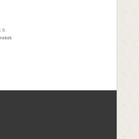
II.
rmekek