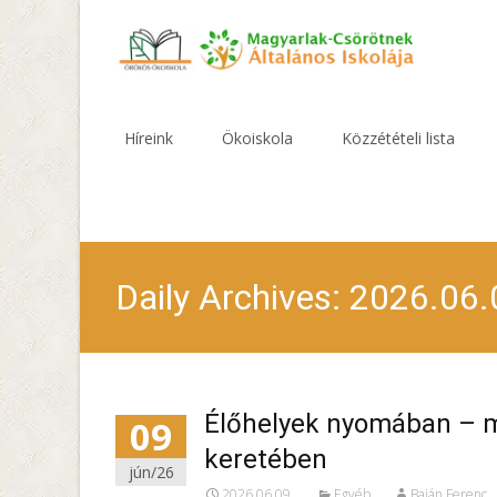
Skip
to
Híreink
Ökoiskola
Közzétételi lista
content
Daily Archives: 2026.06.
Élőhelyek nyomában – m
09
keretében
jún/26
2026.06.09.
Egyéb
Baján Ferenc