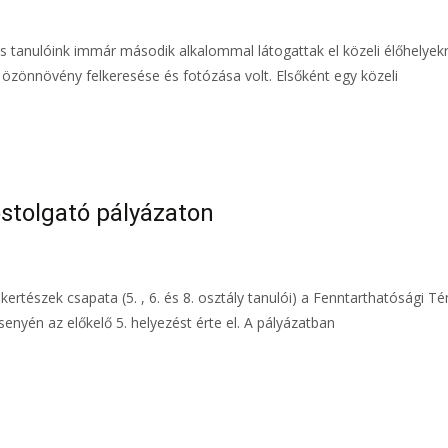
anulóink immár második alkalommal látogattak el közeli élőhelyekr
, özönnövény felkeresése és fotózása volt. Elsőként egy közeli
stolgató pályázaton
rtészek csapata (5. , 6. és 8. osztály tanulói) a Fenntarthatósági T
nyén az előkelő 5. helyezést érte el. A pályázatban