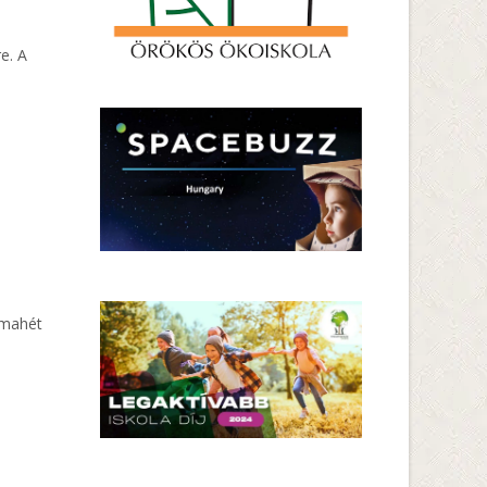
e. A
émahét