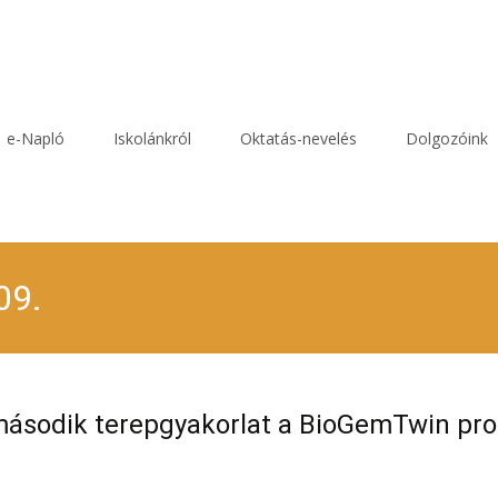
e-Napló
Iskolánkról
Oktatás-nevelés
Dolgozóink
09.
ásodik terepgyakorlat a BioGemTwin pr