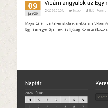
Vidám angyalok az Egyh
09
2026.06.09.
Egyéb
Baján Ferenc
jún/26
Május 29-én, pénteken iskolánk énekkara, a Vidám An
Egyházmegyei Gyermek- és Ifjúsági Kórustalálkozón,
Read More…
Naptár
Kere
Search
2026. június
for:
H
K
S
C
P
S
V
1
2
3
4
5
6
7