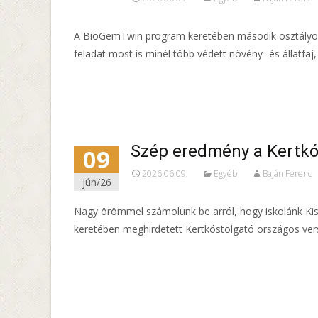
A BioGemTwin program keretében második osztályos t
feladat most is minél több védett növény- és állatfaj
Read More…
Szép eredmény a Kertkó
09
2026.06.09.
Egyéb
Baján Ferenc
jún/26
Nagy örömmel számolunk be arról, hogy iskolánk Kiske
keretében meghirdetett Kertkóstolgató országos verse
Read More…