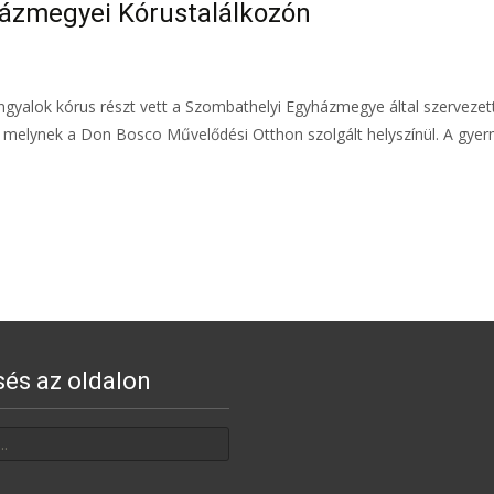
ázmegyei Kórustalálkozón
gyalok kórus részt vett a Szombathelyi Egyházmegye által szervezett 
 melynek a Don Bosco Művelődési Otthon szolgált helyszínül. A gye
sés az oldalon