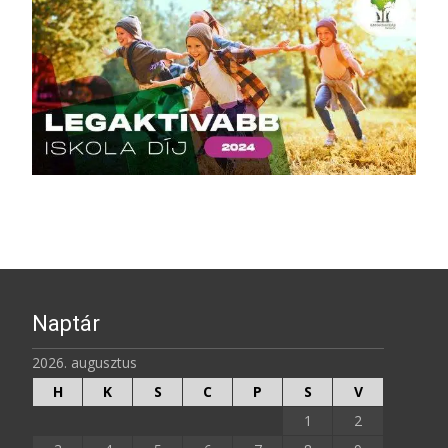
Naptár
2026. augusztus
H
K
S
C
P
S
V
1
2