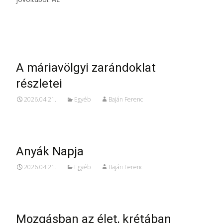
Read More…
A máriavölgyi zarándoklat
részletei
2026.04.21.
Egyéb
Baján Ferenc
Anyák Napja
2026.04.21.
Egyéb
Baján Ferenc
Mozgásban az élet, krétában