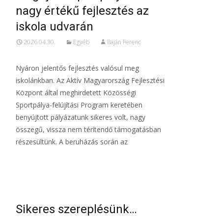
nagy értékű fejlesztés az
iskola udvarán
2026.04.30.
Egyéb
Baján Ferenc
Nyáron jelentős fejlesztés valósul meg
iskolánkban. Az Aktív Magyarország Fejlesztési
Központ által meghirdetett Közösségi
Sportpálya-felújítási Program keretében
benyújtott pályázatunk sikeres volt, nagy
összegű, vissza nem térítendő támogatásban
részesültünk. A beruházás során az
Read More…
Sikeres szereplésünk…