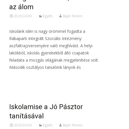
az álom
2026.04.09.
Egyéb
Baján Ferenc
Iskolánk idén is nagy örömmel fogadta a
Rábaparti Integrált Szociális Intézmény
aszfaltrajzversenyére való meghívást. A helyi
lakókból, iskolás gyerekekből álló csapatok
feladata a mozgás világának megjelenítése volt.
Második osztályos tanulóink lányok és
Read More…
Iskolamise a Jó Pásztor
tanításával
2026.04.06.
Egyéb
Baján Ferenc