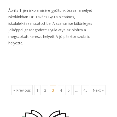
Április 1-jén iskolamisére gyűltünk össze, amelyet
iskolánkban Dr. Takács Gyula plébános,
iskolalelkész mutatott be. A szentmise különleges
jelképpel gazdagodott: Gyula atya az oltárra a
megszokott kereszt helyett A jó pásztor szobrát
helyezte,
Read More…
Posts
« Previous
1
2
3
4
5
…
45
Next »
navigation