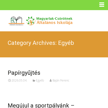
Category Archives: Egyéb
Papírgyűjtés
2026.05.04.
Egyéb
Baján Ferenc
Megújul a sportpályánk –