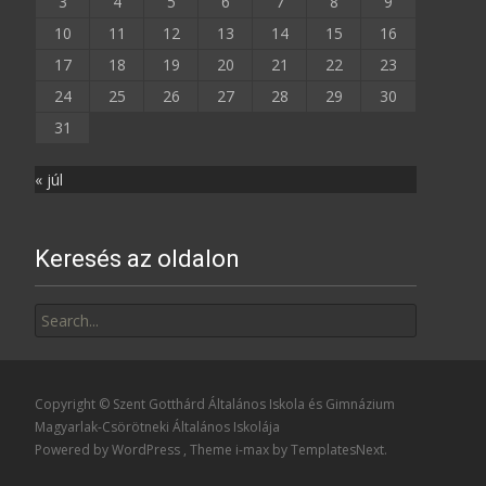
3
4
5
6
7
8
9
10
11
12
13
14
15
16
17
18
19
20
21
22
23
24
25
26
27
28
29
30
31
« júl
Keresés az oldalon
Search
for:
Copyright © Szent Gotthárd Általános Iskola és Gimnázium
Magyarlak-Csörötneki Általános Iskolája
Powered by WordPress
, Theme
i-max
by TemplatesNext.