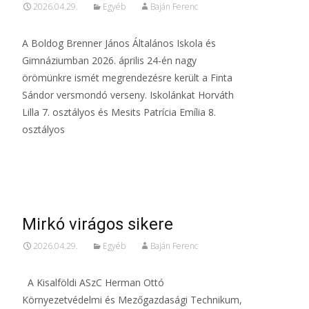
2026.04.29.
Egyéb
Baján Ferenc
A Boldog Brenner János Általános Iskola és
Gimnáziumban 2026. április 24-én nagy
örömünkre ismét megrendezésre került a Finta
Sándor versmondó verseny. Iskolánkat Horváth
Lilla 7. osztályos és Mesits Patrícia Emília 8.
osztályos
Read More…
Mirkó virágos sikere
2026.04.29.
Egyéb
Baján Ferenc
A Kisalföldi ASzC Herman Ottó
Környezetvédelmi és Mezőgazdasági Technikum,