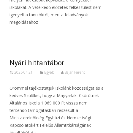
iskolákat. A vetélkedő előzetes felkészülést nem
igényelt a tanulóktól, mert a feladványok
megoldásához
Read More…
Nyári hittantábor
2026.04.21.
Egyéb
Baján Ferenc
Örömmel tájékoztatjuk iskolánk közösségét és a
kedves Szülőket, hogy a Magyarlak–Csörötnek
Általános Iskola 1 069 000 Ft vissza nem
térítendő támogatásban részesült a
Miniszterelnökség Egyházi és Nemzetiségi
Kapcsolatokért Felelős Államtitkárságának
jóvoltából. Az