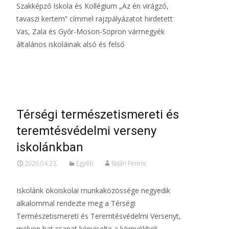
Szakképző Iskola és Kollégium „Az én virágzó,
tavaszi kertem” címmel rajzpályázatot hirdetett
Vas, Zala és Győr-Moson-Sopron vármegyék
általános iskoláinak alsó és felső
Read More…
Térségi természetismereti és
teremtésvédelmi verseny
iskolánkban
2026.04.23.
Egyéb
Baján Ferenc
Iskolánk ökoiskolai munkaközössége negyedik
alkalommal rendezte meg a Térségi
Természetismereti és Teremtésvédelmi Versenyt,
melyen hat csapat képviselte a környékbeli